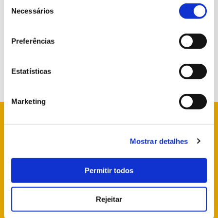
Seleção
de
Necessários
consentimento
Preferências
Estatísticas
Marketing
Mostrar detalhes
info@parquesdesintra.pt
+351 21 923 73 00
Permitir todos
Rejeitar
SIGA-NOS NAS REDES SOCIAIS