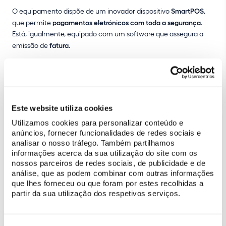
O equipamento dispõe de um inovador dispositivo
SmartPOS
,
que permite
pagamentos eletrónicos com toda a segurança
.
Está, igualmente, equipado com um software que assegura a
emissão de
fatura
.
A implementação deste projeto integra-se no âmbito da
modernização e transformação digital dos sistemas de bilhética
da Parques de Sintra
, que tem sido uma
aposta estratégica
da
empresa.
Este website utiliza cookies
Utilizamos cookies para personalizar conteúdo e
anúncios, fornecer funcionalidades de redes sociais e
analisar o nosso tráfego. Também partilhamos
informações acerca da sua utilização do site com os
nossos parceiros de redes sociais, de publicidade e de
análise, que as podem combinar com outras informações
que lhes forneceu ou que foram por estes recolhidas a
partir da sua utilização dos respetivos serviços.