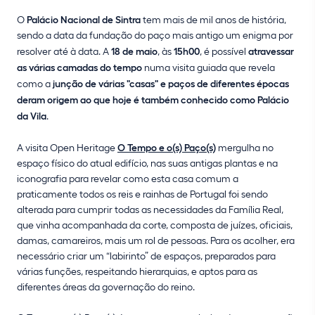
O
Palácio Nacional de Sintra
tem mais de mil anos de história,
sendo a data da fundação do paço mais antigo um enigma por
resolver até à data. A
18 de maio
, às
15h00
, é possível
atravessar
as várias camadas do tempo
numa visita guiada que revela
como a
junção de várias "casas" e paços de diferentes épocas
deram origem ao que hoje é também conhecido como Palácio
da Vila
.
A visita Open Heritage
O Tempo e o(s) Paço(s)
mergulha no
espaço físico do atual edifício, nas suas antigas plantas e na
iconografia para revelar como esta casa comum a
praticamente todos os reis e rainhas de Portugal foi sendo
alterada para cumprir todas as necessidades da Família Real,
que vinha acompanhada da corte, composta de juízes, oficiais,
damas, camareiros, mais um rol de pessoas. Para os acolher, era
necessário criar um “labirinto” de espaços, preparados para
várias funções, respeitando hierarquias, e aptos para as
diferentes áreas da governação do reino.