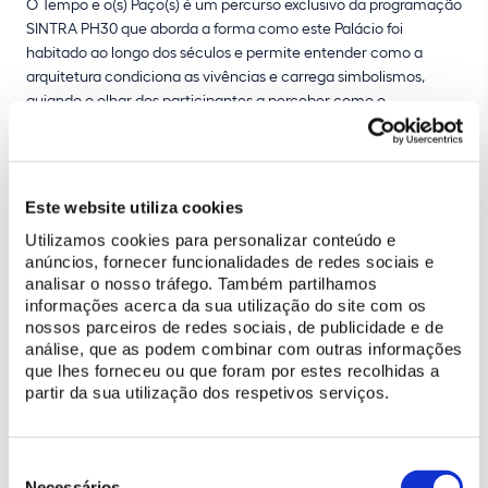
O Tempo e o(s) Paço(s) é um percurso exclusivo da programação
SINTRA PH30 que aborda a forma como este Palácio foi
habitado ao longo dos séculos e permite entender como a
arquitetura condiciona as vivências e carrega simbolismos,
guiando o olhar dos participantes a perceber como o
património imóvel, enquanto lugar de memória, é modificado
pelo património vivo – nós.
A programação SINTRA PH30, que decorre ao longo de 2025, é
Este website utiliza cookies
composta por
atividades exclusivas
e tem como grande objetivo
Utilizamos cookies para personalizar conteúdo e
aproximar os jovens do património cultural
, proporcionando-lhes
anúncios, fornecer funcionalidades de redes sociais e
experiências de
exploração da natureza e dos monumentos de
analisar o nosso tráfego. Também partilhamos
Sintra
repletas de
aventura
,
mistério
e
diversão
.
informações acerca da sua utilização do site com os
nossos parceiros de redes sociais, de publicidade e de
As ações programadas dividem-se em
quatro tipologias
:
análise, que as podem combinar com outras informações
HERITAGE SPORTS
, com Gincanas do Património, Provas de
que lhes forneceu ou que foram por estes recolhidas a
partir da sua utilização dos respetivos serviços.
Orientação, Geocaching, BTT e Caminhadas;
ODD HERITAGE
,
com Escape Room, Murder Mystery e Ghost Experience em
alguns dos monumentos mais emblemáticos de Sintra;
OPEN
Seleção
HERITAGE
, com visitas aos bastidores ou a estaleiros-abertos de
de
Necessários