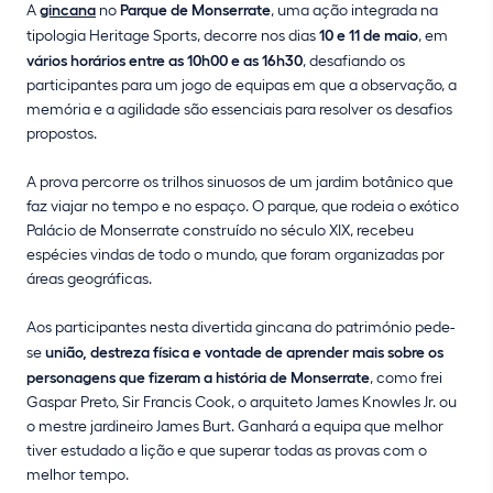
A
gincana
no
Parque de Monserrate
, uma ação integrada na
tipologia Heritage Sports, decorre nos dias
10 e 11 de maio
, em
vários horários entre as 10h00 e as 16h30
, desafiando os
participantes para um jogo de equipas em que a observação, a
memória e a agilidade são essenciais para resolver os desafios
propostos.
A prova percorre os trilhos sinuosos de um jardim botânico que
faz viajar no tempo e no espaço. O parque, que rodeia o exótico
Palácio de Monserrate construído no século XIX, recebeu
espécies vindas de todo o mundo, que foram organizadas por
áreas geográficas.
Aos participantes nesta divertida gincana do património pede-
se
união, destreza física e vontade de aprender mais sobre os
personagens que fizeram a história de Monserrate
, como frei
Gaspar Preto, Sir Francis Cook, o arquiteto James Knowles Jr. ou
o mestre jardineiro James Burt. Ganhará a equipa que melhor
tiver estudado a lição e que superar todas as provas com o
melhor tempo.