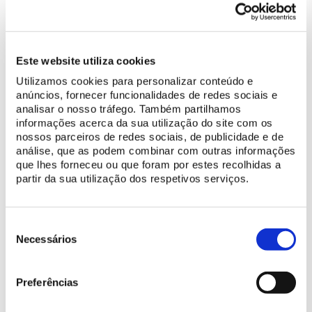
entre o Centro Histórico de Sintra e o Castelo dos Mouros e o
Parque da Pena.
No
Parque e Palácio de Monserrate, existirão igualmente
Este website utiliza cookies
limitações à circulação em alguns caminhos do parque
.
Utilizamos cookies para personalizar conteúdo e
anúncios, fornecer funcionalidades de redes sociais e
Permanecerão encerrados o Convento dos Capuchos, o Chalet
analisar o nosso tráfego. Também partilhamos
da Condessa d’Edla e o Santuário da Peninha
, até que as
informações acerca da sua utilização do site com os
condições de segurança estejam restabelecidas no perímetro
nossos parceiros de redes sociais, de publicidade e de
análise, que as podem combinar com outras informações
florestal na Serra de Sintra, reiterando, a Parques de Sintra, os
que lhes forneceu ou que foram por estes recolhidas a
apelos da Proteção Civil, de especial precaução em toda esta
partir da sua utilização dos respetivos serviços.
zona e de respeito pelo dispositivo de condicionamento da
circulação nas vias que se encontram encerradas por motivos
de segurança.
Seleção
de
Necessários
consentimento
Preferências