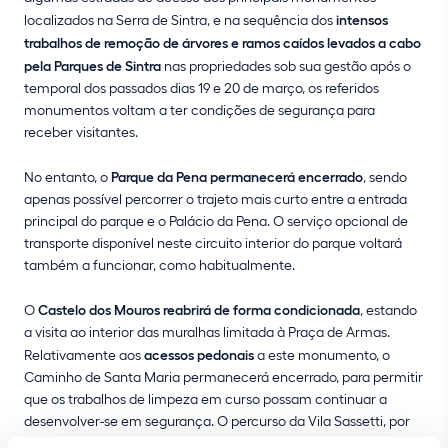
localizados na Serra de Sintra, e na sequência dos
intensos
trabalhos de remoção de árvores e ramos caídos levados a cabo
pela Parques de Sintra
nas propriedades sob sua gestão após o
temporal dos passados dias 19 e 20 de março, os referidos
monumentos voltam a ter condições de segurança para
receber visitantes.
No entanto, o
Parque da Pena permanecerá encerrado
, sendo
apenas possível percorrer o trajeto mais curto entre a entrada
principal do parque e o Palácio da Pena. O serviço opcional de
transporte disponível neste circuito interior do parque voltará
também a funcionar, como habitualmente.
O
Castelo dos Mouros reabrirá de forma condicionada
, estando
a visita ao interior das muralhas limitada à Praça de Armas.
Relativamente aos
acessos pedonais
a este monumento, o
Caminho de Santa Maria permanecerá encerrado, para permitir
que os trabalhos de limpeza em curso possam continuar a
desenvolver-se em segurança. O percurso da Vila Sassetti, por
sua vez, será reaberto, voltando a permitir a circulação pedonal