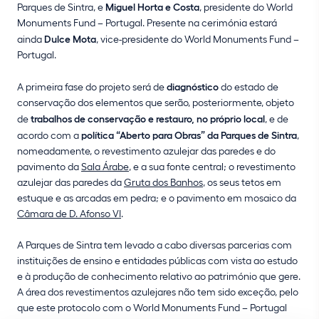
Parques de Sintra, e
Miguel Horta e Costa
, presidente do World
Monuments Fund – Portugal. Presente na cerimónia estará
ainda
Dulce Mota
, vice-presidente do World Monuments Fund –
Portugal.
A primeira fase do projeto será de
diagnóstico
do estado de
conservação dos elementos que serão, posteriormente, objeto
de
trabalhos de conservação e restauro, no próprio local
, e de
acordo com a
política “Aberto para Obras” da Parques de Sintra
,
nomeadamente, o revestimento azulejar das paredes e do
pavimento da
Sala Árabe
, e a sua fonte central; o revestimento
azulejar das paredes da
Gruta dos Banhos
, os seus tetos em
estuque e as arcadas em pedra; e o pavimento em mosaico da
Câmara de D. Afonso VI
.
A Parques de Sintra tem levado a cabo diversas parcerias com
instituições de ensino e entidades públicas com vista ao estudo
e à produção de conhecimento relativo ao património que gere.
A área dos revestimentos azulejares não tem sido exceção, pelo
que este protocolo com o World Monuments Fund – Portugal