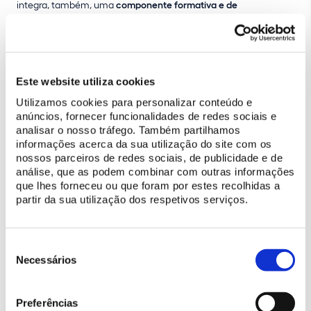
integra, também, uma
componente formativa e de
investigação.
No seu âmbito, serão realizados
dois workshops
:
um de cariz nacional, para a capacitação profissional de
técnicos da Parques de Sintra e de alunos da Escola Profissional
de Recuperação de Património de Sintra; outro internacional,
com especialistas em conservação e restauro do património
Este website utiliza cookies
azulejar. Será, ainda, promovido um
seminário internacional
,
Utilizamos cookies para personalizar conteúdo e
dirigido a especialistas nesta área.
anúncios, fornecer funcionalidades de redes sociais e
analisar o nosso tráfego. Também partilhamos
informações acerca da sua utilização do site com os
Com mil anos de história, o
Palácio Nacional de Sintra
é um dos
nossos parceiros de redes sociais, de publicidade e de
monumentos mais importantes no contexto histórico, artístico e
análise, que as podem combinar com outras informações
social de Sintra
, com elevada importância a nível europeu no
que lhes forneceu ou que foram por estes recolhidas a
que respeita à sua
coleção de azulejaria
. A salvaguarda deste
partir da sua utilização dos respetivos serviços.
importante conjunto patrimonial exige
ações de conservação e
restauro em linha com as melhores práticas e técnicas de
intervenção no contexto europeu
, pelo que a partilha de
Seleção
conhecimentos assume especial relevância.
de
Necessários
consentimento
O projeto representa um investimento de
316 mil euros
, que será
assegurado em partes iguais pela Parques de Sintra e pelo World
Preferências