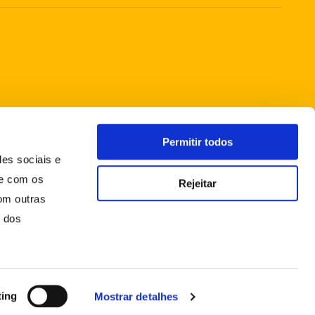
Permitir todos
des sociais e
te com os
Rejeitar
om outras
o dos
ting
Mostrar detalhes
FAQS
CONDIÇÕES GERAIS DE VENDA
POLÍTICA DE PRIVACIDADE