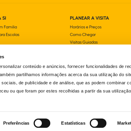
 SI
PLANEAR A VISITA
m Familia
Horários e Preços
ra Escolas
Como Chegar
Visitas Guiadas
e Festas
Lojas
es
Cafetarias e Restaurantes
Acessibilidade
rsonalizar conteúdo e anúncios, fornecer funcionalidades de re
FAQS
 Também partilhamos informações acerca da sua utilização do si
Contactos
 sociais, de publicidade e de análise, que as podem combinar c
ceu ou que foram por estes recolhidas a partir da sua utilizaçã
Preferências
Estatísticas
Marke
LIVRO DE RECLAMAÇÕES
ERVADOS.