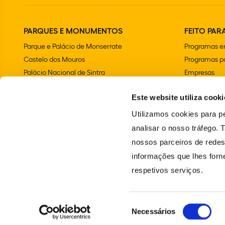
PARQUES E MONUMENTOS
FEITO PARA
Parque e Palácio de Monserrate
Programas e
Castelo dos Mouros
Programas pa
Palácio Nacional de Sintra
Empresas
Parque e Palácio Nacional da Pena
Aniversários 
Este website utiliza cooki
Convento dos Capuchos
Chalet e Jardim da Condessa d'Edla
Utilizamos cookies para pe
Farol do Cabo da Roca
analisar o nosso tráfego.
Palácio Nacional e Jardins de Queluz
nossos parceiros de redes
Vila Sassetti
informações que lhes forne
Escola Portuguesa de Arte Equestre
respetivos serviços.
Santuário da Peninha
Seleção
Necessários
© 2024 PARQUES DE SINTRA – MONTE DA LUA. TODOS OS DIREITOS RES
de