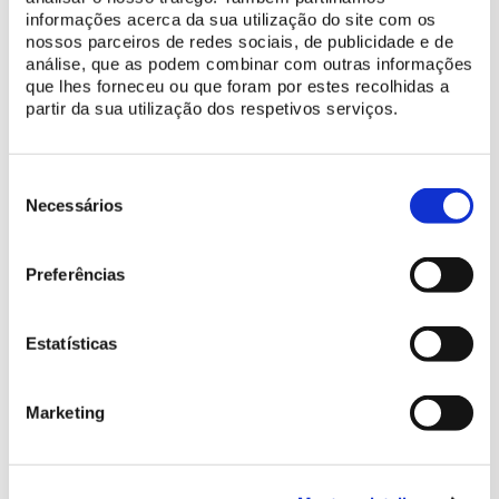
doutoramentos e outros cursos, a Nova SBE conta com mais de
informações acerca da sua utilização do site com os
5 mil alunos, 55% dos quais são provenientes de outros países, e
nossos parceiros de redes sociais, de publicidade e de
cerca de duas centenas de professores de mais de 20
análise, que as podem combinar com outras informações
nacionalidades.
que lhes forneceu ou que foram por estes recolhidas a
partir da sua utilização dos respetivos serviços.
Seleção
de
Necessários
consentimento
Preferências
Estatísticas
Marketing