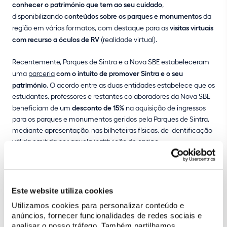
conhecer o património que tem ao seu cuidado
,
disponibilizando
conteúdos sobre os parques e monumentos
da
região em vários formatos, com destaque para as
visitas virtuais
com recurso a óculos de RV
(realidade virtual).
Recentemente, Parques de Sintra e a Nova SBE estabeleceram
uma
parceria
com o intuito de promover Sintra e o seu
património
. O acordo entre as duas entidades estabelece que os
estudantes, professores e restantes colaboradores da Nova SBE
beneficiam de um
desconto de 15%
na aquisição de ingressos
para os parques e monumentos geridos pela Parques de Sintra,
mediante apresentação, nas bilheteiras físicas, de identificação
válida emitida por aquela instituição de ensino.
A parceria prevê, igualmente, a
participação da Parques de
Sintra num conjunto de iniciativas do universo Nova SBE
, como
a Discovery Week, que permite à empresa divulgar a sua oferta
Este website utiliza cookies
junto de uma
comunidade académica onde o contacto dos
Utilizamos cookies para personalizar conteúdo e
alunos e professores estrangeiros com a cultura portuguesa é
anúncios, fornecer funcionalidades de redes sociais e
fortemente incentivado
. Entre licenciaturas, mestrados,
analisar o nosso tráfego. Também partilhamos