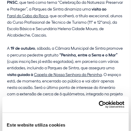
PNSC
, que terá como tema “Celebração da Natureza: Preservar
e Proteger”, a Parques de Sintra dinamiza uma
visita ao
Farol do Cabo da Roca
, que acolherá, a título excecional, alunos
do Curso Profissional de Técnico de Turismo (11º e 12ºano), da
Escola Básica e Secundária Helena Cidade Moura, de
Alcabideche, Cascais.
A
19 de outubro
, sábado, a Câmara Municipal de Sintra promove
o percurso pedestre gratuito
“Peninha, entre a Serra e o Mar”
(cujas inscrições já estão esgotadas), em parceria com várias
entidades, incluindo a Parques de Sintra, que assegura uma
visita guiada à
Capela de Nossa Senhora da Peninha
. O espaço
está, de momento, encerrado ao público e vai abrir apenas
nesta ocasião. Será o último ponto de interesse do itinerário
com a extensão de cerca de 6 quilómetros, integrado no projeto
da autarquia “3 Temas, 3 Rotas”, que dá a conhecer os encantos
do Parque Natural de Sintra-Cascais, unindo o verde da Serra de
Sintra e o azul do Oceano Atlântico.
Este website utiliza cookies
O
Parque Natural de Sintra-Cascais
foi criado em 1994, por