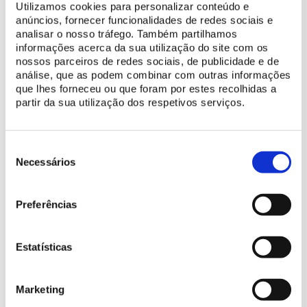
reclassificação do anterior estatuto de área de paisagem
Utilizamos cookies para personalizar conteúdo e
protegida, estabelecido em 1981. Com 14 583 hectares, estende-
anúncios, fornecer funcionalidades de redes sociais e
se do limite norte do concelho de Sintra, junto à foz do rio
analisar o nosso tráfego. Também partilhamos
informações acerca da sua utilização do site com os
Falcão, para sul até à Cidadela de Cascais. A Serra de Sintra –
nossos parceiros de redes sociais, de publicidade e de
onde se localizam o
Parque e o Palácio Nacional da Pena
; o
análise, que as podem combinar com outras informações
Castelo dos Mouros
;
o Parque e o Palácio de Monserrate
; e o
que lhes forneceu ou que foram por estes recolhidas a
Convento dos Capuchos
– é o elemento dominante desta
partir da sua utilização dos respetivos serviços.
paisagem, que abrange, igualmente, uma extensa área rural e
uma bela faixa costeira.
Seleção
de
Necessários
consentimento
Preferências
Estatísticas
Marketing