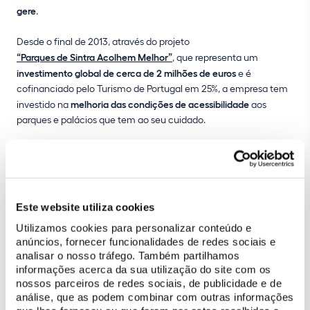
gere
.
Desde o final de 2013, através do projeto
“Parques de Sintra Acolhem Melhor”
, que representa um
investimento global de cerca de 2 milhões de euros
e é
cofinanciado pelo Turismo de Portugal em 25%, a empresa tem
investido na
melhoria das condições de acessibilidade
aos
parques e palácios que tem ao seu cuidado.
Sempre que possível, a Parques de Sintra procedeu a
adaptações físicas dos espaços
, bem como à
instalação de
novos equipamentos
, como maquetes, rampas, trepadores de
escadas ou plataformas elevatórias e à disponibilização de
Este website utiliza cookies
aparelhos de tração para cadeiras de rodas. Simultaneamente,
Utilizamos cookies para personalizar conteúdo e
melhorou a qualidade dos serviços prestados a públicos
anúncios, fornecer funcionalidades de redes sociais e
diversificados
, incluindo pessoas com deficiência, de forma a
analisar o nosso tráfego. Também partilhamos
garantir uma transmissão de conhecimentos mais eficaz ao
informações acerca da sua utilização do site com os
nível cultural. As plataformas e métodos de comunicação
nossos parceiros de redes sociais, de publicidade e de
também foram otimizados, tirando partido das novas
análise, que as podem combinar com outras informações
tecnologias e implementando, por exemplo,
visitas 360º aos