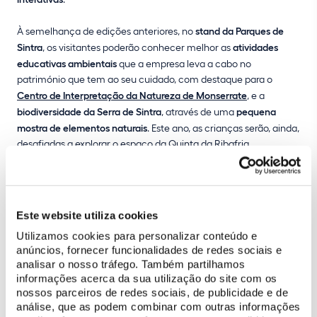
À semelhança de edições anteriores, no
stand da Parques de
Sintra
, os visitantes poderão conhecer melhor as
atividades
educativas ambientais
que a empresa leva a cabo no
património que tem ao seu cuidado, com destaque para o
Centro de Interpretação da Natureza de Monserrate
, e a
biodiversidade da Serra de Sintra
, através de uma
pequena
mostra de elementos naturais
. Este ano, as crianças serão, ainda,
desafiadas a explorar o espaço da Quinta da Ribafria
autonomamente com um
"Bingo da Natureza"
, que convida à
observação e identificação das árvores e à descoberta sensorial
do espaço.
Este website utiliza cookies
Entre
alunos do 4.º e do 5.º ano e seniores do concelho de Sintra
,
Utilizamos cookies para personalizar conteúdo e
nestes três dias são esperados cerca de
1500 participantes
na
anúncios, fornecer funcionalidades de redes sociais e
SintrAmbiente, que é uma iniciativa da Câmara Municipal de
analisar o nosso tráfego. Também partilhamos
Sintra e dos SMAS de Sintra.
informações acerca da sua utilização do site com os
nossos parceiros de redes sociais, de publicidade e de
análise, que as podem combinar com outras informações