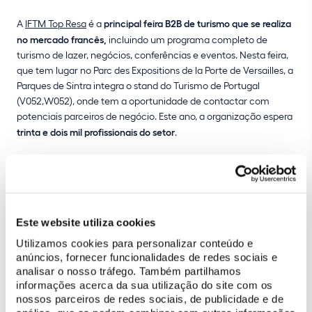
A
IFTM Top Resa
é a
principal feira B2B de turismo que se realiza
no mercado francês,
incluindo um programa completo de
turismo de lazer, negócios, conferências e eventos. Nesta feira,
que tem lugar no Parc des Expositions de la Porte de Versailles, a
Parques de Sintra integra o stand do Turismo de Portugal
(V052,W052), onde tem a oportunidade de contactar com
potenciais parceiros de negócio. Este ano, a organização espera
trinta e dois mil profissionais do setor
.
A
Cultourfair
é um evento com características únicas
centrado
na indústria do turismo cultural
, que vai na 12ª edição. Baseado
num sistema de reuniões pré-agendadas, atrai a Sevilha cerca
de
cinquenta compradores premium
que atuam nesta área
Este website utiliza cookies
específica. — selecionados pela organização — em
representação de empresas especializadas em turismo de luxo,
Utilizamos cookies para personalizar conteúdo e
eventos, city-breaks, património e gastronomia, entre outros.
anúncios, fornecer funcionalidades de redes sociais e
analisar o nosso tráfego. Também partilhamos
Nesta Cultourfair, a Parques de Sintra terá cerca de trinta
informações acerca da sua utilização do site com os
reuniões com compradores interessados na sua oferta cultural.
nossos parceiros de redes sociais, de publicidade e de