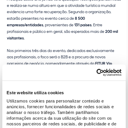
e realiza-se numa altura em que a atividade turística mundial
evidencia uma forte recuperação. Segundo a organização,
estarão presentes no evento cerca de
8 500
empresas/entidades
, provenientes de
131 países
. Entre
profissionais e público em geral, são esperados mais de
200 mil
visitantes
.
Nos primeiros três dias do evento, dedicados exclusivamente
aos profissionais, o foco será o B2B e a procura de novos
parceiros de negócio, nomeadamente através da
FITUR Vip
Buyers
, que promove reuniões de negócios destinadas a
identificar necessidades, oferecer soluções e gerar acordos
comerciais.
Este website utiliza cookies
Nos dias 21 e 22 de janeiro, a FITUR abre-se ao
público em geral
e
Utilizamos cookies para personalizar conteúdo e
constitui uma ótima oportunidade para divulgar a oferta da
anúncios, fornecer funcionalidades de redes sociais e
empresa junto do mercado espanhol, um dos principais
analisar o nosso tráfego. Também partilhamos
mercados emissores de visitantes dos parques e monumentos
informações acerca da sua utilização do site com os
de Sintra.
nossos parceiros de redes sociais, de publicidade e de