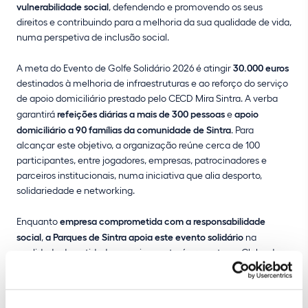
vulnerabilidade social
, defendendo e promovendo os seus
direitos e contribuindo para a melhoria da sua qualidade de vida,
numa perspetiva de inclusão social.
A meta do Evento de Golfe Solidário 2026 é atingir
30.000 euros
destinados à melhoria de infraestruturas e ao reforço do serviço
de apoio domiciliário prestado pelo CECD Mira Sintra. A verba
garantirá
refeições diárias a mais de 300 pessoas
e
apoio
domiciliário a 90 famílias da comunidade de Sintra
. Para
alcançar este objetivo, a organização reúne cerca de 100
participantes, entre jogadores, empresas, patrocinadores e
parceiros institucionais, numa iniciativa que alia desporto,
solidariedade e networking.
Enquanto
empresa comprometida com a responsabilidade
social
,
a Parques de Sintra apoia este evento solidário
na
qualidade de entidade parceira e estará presente no Clube de
Golfe do Penha Longa Resort, onde proporcionará aos
participantes
experiências com recurso a realidade virtual
que
permitem conhecer os parques e monumentos sob a sua