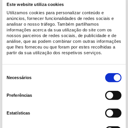
gestão, bem como
degustação e oferta do mel Condessa
Este website utiliza cookies
d’Edla
, produzido pela empresa exclusivamente na Serra de
Utilizamos cookies para personalizar conteúdo e
Sintra.
anúncios, fornecer funcionalidades de redes sociais e
analisar o nosso tráfego. Também partilhamos
O programa inclui um torneio de golfe ao longo do dia,
informações acerca da sua utilização do site com os
culminando num momento social de convívio com entrega de
nossos parceiros de redes sociais, de publicidade e de
prémios, animação e iniciativas solidárias, designadamente,
análise, que as podem combinar com outras informações
leilões silenciosos no campo de golfe, tômbola e um jantar no
que lhes forneceu ou que foram por estes recolhidas a
partir da sua utilização dos respetivos serviços.
restaurante Arola, com o chef Sergi Arola.
Nos últimos anos, e Evento de Golfe Solidário do Penha Longa
Seleção
Resort já angariou mais de 60.000 euros para diferentes causas.
de
Necessários
consentimento
Preferências
Estatísticas