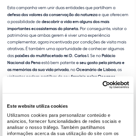
Esta campanha vem unir duas entidades que partilham a
defesa dos valores da conservação da natureza
e que oferecem
a possibilidade de
descobrir a vida em alguns dos mais
importantes ecossistemas do planeta
. Por conseguinte, visitar o
património que ambas gerem é viver uma experiência
complementar, agora incentivada por condições de visita mais
atrativas. É também uma oportunidade de conhecer algumas
das
paixões do multifacetado rei D. Carlos I
. Se no
Palácio
Nacional da Pena
está bem patente
o seu gosto pela pintura e
as memórias da sua vida privada
, no
Oceanário de Lisboa
, os
visitantes podem partilhar do seu
fascínio pelos Oceanos
.
Pioneiro na exploração científica do mar da costa portuguesa e
com uma obra reconhecida mundialmente, D. Carlos I é
considerado o “Pai da Oceanografia Portuguesa”.
Este website utiliza cookies
Esta campanha é
válida até 17 de dezembro de 2021
. Os
Utilizamos cookies para personalizar conteúdo e
descontos relativos a esta promoção apenas se aplicam nas
anúncios, fornecer funcionalidades de redes sociais e
bilheteiras físicas mediante a apresentação do bilhete do local
analisar o nosso tráfego. Também partilhamos
visitado em primeiro lugar, não sendo acumuláveis com outros
informações acerca da sua utilização do site com os