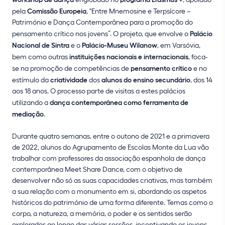
pela
Comissão Europeia
, "Entre Mnemosine e Terpsícore –
Património e Dança Contemporânea para a promoção do
pensamento crítico nos jovens”. O projeto, que envolve o
Palácio
Nacional de Sintra
e o
Palácio-Museu Wilanow
, em Varsóvia,
bem como outras
instituições nacionais e internacionais
, foca-
se na promoção de competências de
pensamento crítico
e no
estímulo da
criatividade
dos
alunos do ensino secundário
, dos 14
aos 18 anos. O processo parte de visitas a estes palácios
utilizando a
dança contemporânea como ferramenta de
mediação
.
Durante quatro semanas, entre o outono de 2021 e a primavera
de 2022, alunos do Agrupamento de Escolas Monte da Lua vão
trabalhar com professores da associação espanhola de dança
contemporânea Meet Share Dance, com o objetivo de
desenvolver não só as suas capacidades criativas, mas também
a sua relação com o monumento em si, abordando os aspetos
históricos do património de uma forma diferente. Temas como o
corpo, a natureza, a memória, o poder e os sentidos serão
explorados ao longo das várias sessões, incentivando os jovens