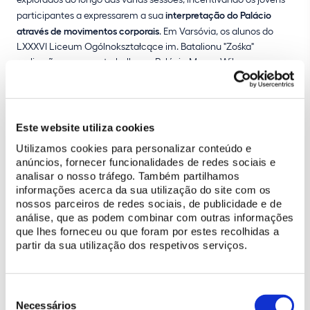
participantes a expressarem a sua
interpretação do Palácio
através de movimentos corporais
. Em Varsóvia, os alunos do
LXXXVI Liceum Ogólnokształcące im. Batalionu "Zośka"
realizarão o mesmo trabalho no Palácio-Museu Wilanow.
Este processo culminará com uma
performance de dança
site
specific
, apresentada por cada grupo no monumento onde
trabalhou: no Palácio Nacional de Sintra será em abril de 2022 e
Este website utiliza cookies
no Palácio-Museu Wilanow em maio do mesmo ano. Está
Utilizamos cookies para personalizar conteúdo e
prevista a presença dos alunos de Varsóvia no evento do Palácio
anúncios, fornecer funcionalidades de redes sociais e
Nacional de Sintra e vice-versa.
analisar o nosso tráfego. Também partilhamos
informações acerca da sua utilização do site com os
Para além desta vertente, o programa inclui a produção de
dois
nossos parceiros de redes sociais, de publicidade e de
novos guias de visita
destinados ao público em geral, um para
análise, que as podem combinar com outras informações
que lhes forneceu ou que foram por estes recolhidas a
cada Palácio participante; a conceção de uma
aplicação digital
partir da sua utilização dos respetivos serviços.
com realidade aumentada
, que visa estimular o pensamento
crítico em modo de jogo a partir das mesmas temáticas
exploradas nos workshops de dança, com a finalidade de
Seleção
estabelecer pontes entre os dois palácios; a realização de uma
de
Necessários
conferência
sobre narrativas e exposições permanentes em