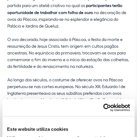
partida para um ateliê criativo no qual os
participantes terão
oportunidade de trabalhar com folha de ouro
na decoração de
ovos da Páscoa, inspirando-se no esplendor e elegância do
Palácio e Jardins de Queluz.
O ovo decorado, hoje associado à Páscoa, a festa da morte e
ressurreição de Jesus Cristo, tem origem em cultos pagãos
ancestrais. No equinócio da primavera, trocavam-se ovos para
comemorar o fim do inverno e o início da estação das colheitas,
da fertilidade e do renascimento na natureza.
Ao longo dos séculos, o costume de oferecer ovos na Páscoa
perpetuou-se nas cortes europeias. No século XIII, Eduardo I de
Inglaterra presenteava os seus súbditos preferidos com ovos
banhados a ouro. No século XVII, Luís XIV, o “Rei Sol”, mantinha
esta tradição pascal e oferecia ovos pintados e decorados.
A tradição sobreviveu até aos nossos dias sob a forma de ovos
de chocolate, mas, no Palácio Nacional de Queluz, é possível
Este website utiliza cookies
viver
uma experiência diferente: criar ovos dourados e coloridos