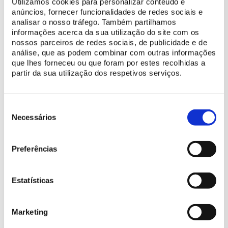
Utilizamos cookies para personalizar conteúdo e
para surpreender os convidados na Páscoa, como faziam os
anúncios, fornecer funcionalidades de redes sociais e
monarcas de outrora
.
analisar o nosso tráfego. Também partilhamos
informações acerca da sua utilização do site com os
O ateliê “Ovos dourados, ovos coloridos e as artes decorativas
nossos parceiros de redes sociais, de publicidade e de
no Palácio” dirige-se a
famílias com crianças a partir dos 5
análise, que as podem combinar com outras informações
que lhes forneceu ou que foram por estes recolhidas a
anos
e tem a duração de 2 horas. Os
bilhetes
à venda no
site
da
partir da sua utilização dos respetivos serviços.
Parques de Sintra custam 14€ para adultos e 12,5€ para jovens
dos 5 aos 17 anos.
Seleção
de
Necessários
consentimento
Preferências
Estatísticas
Marketing