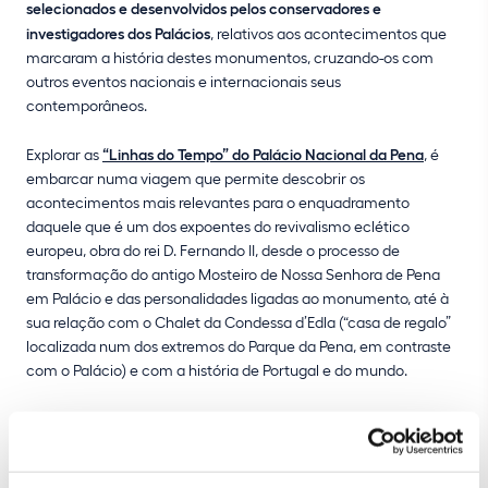
selecionados e desenvolvidos pelos conservadores e
investigadores dos Palácios
, relativos aos acontecimentos que
marcaram a história destes monumentos, cruzando-os com
outros eventos nacionais e internacionais seus
contemporâneos.
Explorar as
“Linhas do Tempo” do Palácio Nacional da Pena
, é
embarcar numa viagem que permite descobrir os
acontecimentos mais relevantes para o enquadramento
daquele que é um dos expoentes do revivalismo eclético
europeu, obra do rei D. Fernando II, desde o processo de
transformação do antigo Mosteiro de Nossa Senhora de Pena
em Palácio e das personalidades ligadas ao monumento, até à
sua relação com o Chalet da Condessa d’Edla (“casa de regalo”
localizada num dos extremos do Parque da Pena, em contraste
com o Palácio) e com a história de Portugal e do mundo.
As
“Linhas do Tempo” do Palácio Nacional de Queluz
interligam
as histórias da Casa do Infantado; do Palácio; dos reis e das
rainhas de Portugal que ali viveram; e do mundo, para