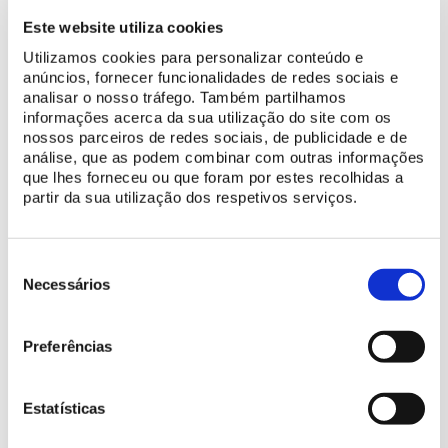
proporcionar uma visão global e a contextualização das
vivências e dos gostos da época, materializados na exuberância
Este website utiliza cookies
do monumento, um dos exemplos mais notáveis da arquitetura
Utilizamos cookies para personalizar conteúdo e
rococó e neoclássica e de jardins “à francesa” da segunda
anúncios, fornecer funcionalidades de redes sociais e
metade do século XVIII em Portugal.
analisar o nosso tráfego. Também partilhamos
informações acerca da sua utilização do site com os
Brevemente, esta experiência digital estará disponível para o
nossos parceiros de redes sociais, de publicidade e de
análise, que as podem combinar com outras informações
Palácio de Monserrate
. De momento, as “Linhas do Tempo”
que lhes forneceu ou que foram por estes recolhidas a
apresentam-se apenas em português, mas, futuramente, será
partir da sua utilização dos respetivos serviços.
possível consultá-las também em inglês.
Seleção
de
Necessários
consentimento
Preferências
Estatísticas