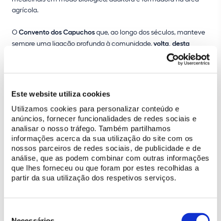
agrícola.
O
Convento dos Capuchos
que, ao longo dos séculos, manteve
sempre uma ligação profunda à comunidade,
volta, desta
forma, a fazer parte do quotidiano dos sintrenses
que, através
deste projeto, darão uma nova vida ao espaço, cultivando a
terra e usufruindo do melhor que a Serra de Sintra tem para
oferecer. Numa primeira fase, foram atribuídos 4 talhões, mas
Este website utiliza cookies
prevê-se que, futuramente, o número total de parcelas para
Utilizamos cookies para personalizar conteúdo e
cultivo seja alargado para 25
.
anúncios, fornecer funcionalidades de redes sociais e
analisar o nosso tráfego. Também partilhamos
Com esta iniciativa, a
Parques de Sintra
, em linha com a sua
informações acerca da sua utilização do site com os
missão
, r
ecupera uma vivência que marcou a história do
nossos parceiros de redes sociais, de publicidade e de
Convento dos Capuchos
, trazendo-a para a
análise, que as podem combinar com outras informações
contemporaneidade e promovendo o modo de produção
que lhes forneceu ou que foram por estes recolhidas a
biológico, a produção integrada e a recriação do uso de práticas
partir da sua utilização dos respetivos serviços.
agrícolas tradicionais, em nome da
sustentabilidade
e da
sensibilização ambiental
.
Seleção
de
Necessários