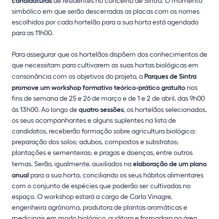
de residentes no concelho de Sintra. O momento
simbólico em que serão descerradas as placas com os nomes
escolhidos por cada hortelão para a sua horta está agendado
para as 11h00.
Para assegurar que os hortelãos dispõem dos conhecimentos de
que necessitam para cultivarem as suas hortas biológicas em
consonância com os objetivos do projeto, a
Parques de Sintra
promove um workshop formativo teórico-prático gratuito
nos
fins de semana de 25 e 26 de março e de 1 e 2 de abril, das 9h00
às 13h00. Ao longo de
quatro sessões
, os hortelãos selecionados,
os seus acompanhantes e alguns suplentes na lista de
candidatos, receberão formação sobre agricultura biológica;
preparação dos solos; adubos, compostos e substratos;
plantações e sementeiras; e pragas e doenças, entre outros
temas. Serão, igualmente, auxiliados na
elaboração de um plano
anual
para a sua horta, conciliando os seus hábitos alimentares
com o conjunto de espécies que poderão ser cultivadas no
espaço. O workshop estará a cargo de Carla Vinagre,
engenheira agrónoma, produtora de plantas aromáticas e
medicinais em modo biológico, auditora e formadora na área