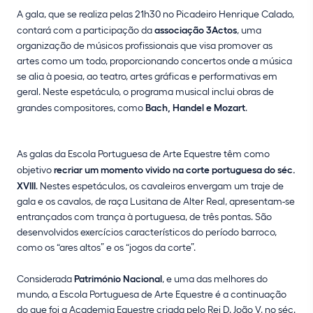
A gala, que se realiza pelas 21h30 no Picadeiro Henrique Calado,
contará com a participação da
associação 3Actos
, uma
organização de músicos profissionais que visa promover as
artes como um todo, proporcionando concertos onde a música
se alia à poesia, ao teatro, artes gráficas e performativas em
geral. Neste espetáculo, o programa musical inclui obras de
grandes compositores, como
Bach, Handel e Mozart
.
As galas da Escola Portuguesa de Arte Equestre têm como
objetivo
recriar um momento vivido na corte portuguesa do séc.
XVIII
. Nestes espetáculos, os cavaleiros envergam um traje de
gala e os cavalos, de raça Lusitana de Alter Real, apresentam-se
entrançados com trança à portuguesa, de três pontas. São
desenvolvidos exercícios característicos do período barroco,
como os “ares altos” e os “jogos da corte”.
Considerada
Património Nacional
, e uma das melhores do
mundo, a Escola Portuguesa de Arte Equestre é a continuação
do que foi a Academia Equestre criada pelo Rei D. João V, no séc.