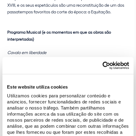
XVIII, e os seus espetáculos são uma reconstituição de um dos
passatempos favoritos da corte da época: a Equitação.
Programa Musical (e os momentos em que as obras são
interpretadas)
Cavalo em liberdade
Bach – Prelúdio da 1ª Suite para violoncelo solo
Carrossel dos cavalos novos
Händel – The Arrival of the Queen of Sheba
Avondano – Sinfonia em Fá Maior (I And.)
Este website utiliza cookies
Utilizamos cookies para personalizar conteúdo e
Passo de dois
anúncios, fornecer funcionalidades de redes sociais e
Rameau – Danse du Grand Calumet de la Paix da ópera Les
analisar o nosso tráfego. Também partilhamos
Indes Galantes
informações acerca da sua utilização do site com os
Purcell – Rondeau da Suite Abdelazer
nossos parceiros de redes sociais, de publicidade e de
análise, que as podem combinar com outras informações
que lhes forneceu ou que foram por estes recolhidas a
Rédeas Longas