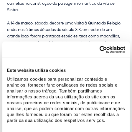
camélias na construção da paisagem romântica da vila de
Sintra.
A
14 de março
, sábado, decorre uma visita à
Quinta do Relógio
,
onde, nas últimas décadas do século XIX, em redor de um
grande lago, foram plantadas espécies raras como magnólias,
araucárias, sequóias e fetos arbóreos, entre dezenas de
camélias e de fúcsias. No domingo,
15 de março
, a visita ao
jardim do
Chalet Biester
revela um cenário de inspiração alpina,
no qual a grande diversidade de camélias contribui para
estruturar o espaço paisagístico, refletindo o gosto botânico do
Este website utiliza cookies
final do século XIX.
Utilizamos cookies para personalizar conteúdo e
anúncios, fornecer funcionalidades de redes sociais e
Este conjunto de visitas termina no dia
21 de março
, sábado. De
analisar o nosso tráfego. Também partilhamos
manhã, tempo para explorar o
Parque da Pena
, resultado do
informações acerca da sua utilização do site com os
génio criativo do rei D. Fernando II e expressão máxima do
nossos parceiros de redes sociais, de publicidade e de
romantismo do séc. XIX em Portugal. Nesta altura do ano, as
análise, que as podem combinar com outras informações
que lhes forneceu ou que foram por estes recolhidas a
camélias em floração são as grandes protagonistas de um
partir da sua utilização dos respetivos serviços.
arboreto com mais de 500 espécies de árvores oriundas de todo
o mundo, pontuado por jardins luxuriantes.