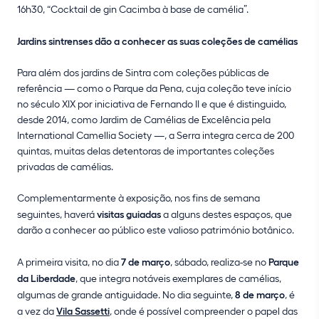
16h30, “Cocktail de gin Cacimba à base de camélia”.
Jardins sintrenses dão a conhecer as suas coleções de camélias
Para além dos jardins de Sintra com coleções públicas de
referência — como o Parque da Pena, cuja coleção teve início
no século XIX por iniciativa de Fernando II e que é distinguido,
desde 2014, como Jardim de Camélias de Excelência pela
International Camellia Society —, a Serra integra cerca de 200
quintas, muitas delas detentoras de importantes coleções
privadas de camélias.
Complementarmente à exposição, nos fins de semana
seguintes, haverá
visitas guiadas
a alguns destes espaços, que
darão a conhecer ao público este valioso património botânico.
A primeira visita, no dia
7 de março
, sábado, realiza-se no
Parque
da Liberdade
, que integra notáveis exemplares de camélias,
algumas de grande antiguidade. No dia seguinte,
8 de março
, é
a vez da
Vila Sassetti
, onde é possível compreender o papel das