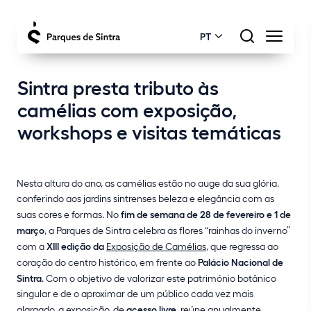
PT
Sintra presta tributo às
camélias com exposição,
workshops e visitas temáticas
Nesta altura do ano, as camélias estão no auge da sua glória,
conferindo aos jardins sintrenses beleza e elegância com as
suas cores e formas. No
fim de semana de 28 de fevereiro e 1 de
março
, a Parques de Sintra celebra as flores “rainhas do inverno”
com a
XIII edição da
Exposição de Camélias
, que regressa ao
coração do centro histórico, em frente ao
Palácio Nacional de
Sintra
. Com o objetivo de valorizar este património botânico
singular e de o aproximar de um público cada vez mais
alargado, a exposição, de
acesso livre
, reúne anualmente