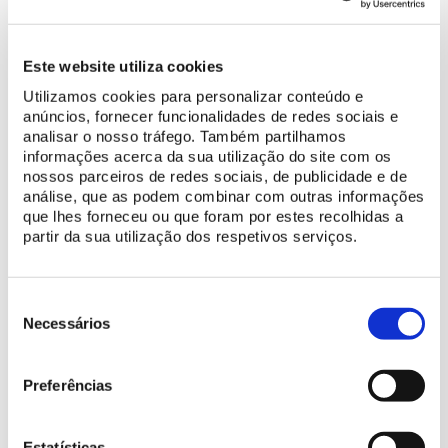
Cook. Assim, no processo de restauro, optou-se por recuperar a
cor original
das bandeiras superiores das portas, devolvendo-
lhes o efeito estético que exibiam no passado e proporcionando
Este website utiliza cookies
essa experiência ao visitante atual.
Utilizamos cookies para personalizar conteúdo e
anúncios, fornecer funcionalidades de redes sociais e
Referência da arquitetura do período romântico em Portugal, o
analisar o nosso tráfego. Também partilhamos
Palácio de Monserrate
é um edifício eclético, que cruza o gótico
informações acerca da sua utilização do site com os
veneziano com influências indianas e mouriscas. Com a
nossos parceiros de redes sociais, de publicidade e de
análise, que as podem combinar com outras informações
estratégia de conservação que definiu para este monumento, a
que lhes forneceu ou que foram por estes recolhidas a
Parques de Sintra visa
preservar a sua identidade e
partir da sua utilização dos respetivos serviços.
autenticidade
, potenciando a sua leitura enquanto símbolo da
arquitetura portuguesa do século XIX.
Seleção
de
Necessários
consentimento
Preferências
Estatísticas