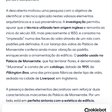
A descoberta motivou uma pesquisa com o objetivo de
identificar a técnica aplicada nestes valiosos elementos
arquitetónicos e a sua proveniência. A
investigação
permitiu
apurar que a
técnica utilizada tem origem inglesa
e remonta ao
início do século XIX, mais precisamente a 1830, e consistia na
“impressão” numa das faces do vidro através de um rolo com
padrões pré-definidos. A cor laranja dos vidros do Palácio de
Monserrate conferia ainda maior vibração ao padrão,
enriquecendo a ornamentação do edifício. O
padrão usado no
Palácio de Monserrate
, que faz lembrar flores, é denominado
“
Muranese
” e consta de um
catálogo
, datado de
1901
, da
Pilkington Bros
,
uma das principais fábricas deste tipo de vidro,
sediada na cidade de
Liverpool
, em Inglaterra.
A presença destes elementos decorativos vem reforçar duas
características marcantes do Palácio de Monserrate. Por um
lado, está em
perfeita sintonia com a estética do edifício
,
inspirada na natureza que o envolve. Por outro, é mais um
testemunho da influência inglesa
, em particular da família