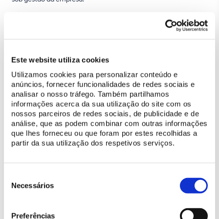
Iniciativa do
Instituto da Conservação da Natureza e das
Florestas (ICNF)
, a “Missão Natureza 22” visa
melhorar o estado
de conservação dos valores naturais de Portugal
e
orientar o
investimento em biodiversidade
, até 2027. Com o intuito de
Este website utiliza cookies
debater soluções, produzir recomendações e definir metas,
Utilizamos cookies para personalizar conteúdo e
realizaram-se
sessões em todo o país
, dinamizadas pela
NOVA
anúncios, fornecer funcionalidades de redes sociais e
School of Science and Technology | FCT NOVA
, que contaram
analisar o nosso tráfego. Também partilhamos
com a participação de entidades como administração local,
informações acerca da sua utilização do site com os
instituições de investigação científica e tecnológica e
nossos parceiros de redes sociais, de publicidade e de
organizações não-governamentais de ambiente.
análise, que as podem combinar com outras informações
que lhes forneceu ou que foram por estes recolhidas a
Foram
sete os objetivos que orientaram os debates
, cujos
partir da sua utilização dos respetivos serviços.
resultados foram apresentados ontem, designadamente,
aumentar a perceção e apropriação pública do património
natural; melhorar o estado de conservação do património
Seleção
de
natural; vigiar e controlar espécies exóticas invasoras;
Necessários
consentimento
compatibilizar economia e biodiversidade; reforçar as
infraestruturas verdes e a conectividade ecológica; estimular a
Preferências
cooperação internacional; e inovar no investimento em