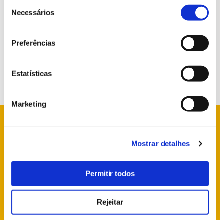
Seleção
de
Necessários
consentimento
Preferências
Estatísticas
Marketing
Mostrar detalhes
info@parquesdesintra.pt
+351 21 923 73 00
Permitir todos
Rejeitar
SIGA-NOS NAS REDES SOCIAIS