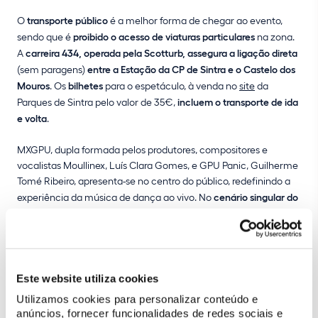
O
transporte público
é a melhor forma de chegar ao evento,
sendo que é
proibido o acesso de viaturas particulares
na zona.
A
carreira 434, operada pela Scotturb, assegura a ligação direta
(sem paragens)
entre a Estação da CP de Sintra e o Castelo dos
Mouros
. Os
bilhetes
para o espetáculo, à venda no
site
da
Parques de Sintra pelo valor de 35€,
incluem o transporte de ida
e volta
.
MXGPU, dupla formada pelos produtores, compositores e
vocalistas Moullinex, Luís Clara Gomes, e GPU Panic, Guilherme
Tomé Ribeiro, apresenta-se no centro do público, redefinindo a
experiência da música de dança ao vivo. No
cenário singular do
Castelo dos Mouros,
com vista privilegiada sobre a Serra de
Sintra e o Atlântico, o duo encontrará a
envolvência ideal para
uma performance irrepetível
. O evento inclui
atuações de
Chima Isaaro, Yizhaq e Beiramar
.
Este website utiliza cookies
A
Parques de Sintra
é a entidade promotora do evento, que é
Utilizamos cookies para personalizar conteúdo e
produzido em parceria com a
KETA
e conta com o
STAR
anúncios, fornecer funcionalidades de redes sociais e