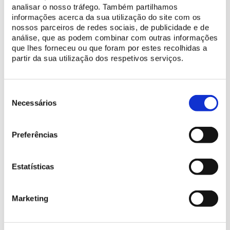
Channel
e a rádio
Mega Hits
como media Partners. A abertura
analisar o nosso tráfego. Também partilhamos
informações acerca da sua utilização do site com os
de portas está marcada para as 17h00.
nossos parceiros de redes sociais, de publicidade e de
análise, que as podem combinar com outras informações
que lhes forneceu ou que foram por estes recolhidas a
partir da sua utilização dos respetivos serviços.
Seleção
de
Necessários
consentimento
Preferências
Estatísticas
Marketing
COMPRE AQUI O SEU BILHETE