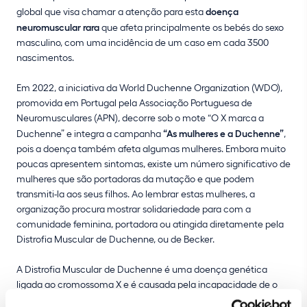
global que visa chamar a atenção para esta
doença
neuromuscular rara
que afeta principalmente os bebés do sexo
masculino, com uma incidência de um caso em cada 3500
nascimentos.
Em 2022, a iniciativa da World Duchenne Organization (WDO),
promovida em Portugal pela Associação Portuguesa de
Neuromusculares (APN), decorre sob o mote “O X marca a
Duchenne” e integra a campanha
“As mulheres e a Duchenne”
,
pois a doença também afeta algumas mulheres. Embora muito
poucas apresentem sintomas, existe um número significativo de
mulheres que são portadoras da mutação e que podem
transmiti-la aos seus filhos. Ao lembrar estas mulheres, a
organização procura mostrar solidariedade para com a
comunidade feminina, portadora ou atingida diretamente pela
Distrofia Muscular de Duchenne, ou de Becker.
A Distrofia Muscular de Duchenne é uma doença genética
ligada ao cromossoma X e é causada pela incapacidade de o
organismo produzir a distrofina, uma proteína fundamental para