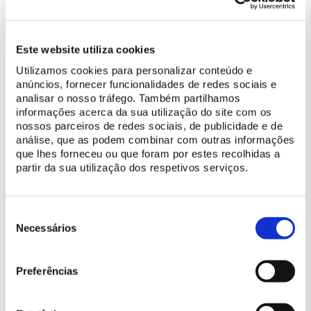
o funcionamento dos músculos. Os primeiros
sintomas
costumam surgir no início do segundo ano de vida, com os
doentes a apresentarem atraso na aquisição da marcha,
Este website utiliza cookies
marcha instável, quedas frequentes, dificuldade em se
levantarem do chão, subir e descer escadas ou incapacidade de
Utilizamos cookies para personalizar conteúdo e
anúncios, fornecer funcionalidades de redes sociais e
correr. Pode verificar-se também atraso na linguagem,
analisar o nosso tráfego. Também partilhamos
dificuldades de aprendizagem e alterações de comportamento.
informações acerca da sua utilização do site com os
nossos parceiros de redes sociais, de publicidade e de
Com esta iniciativa, a World Duchenne Organization, que
análise, que as podem combinar com outras informações
também promove conferências científicas e outros eventos,
que lhes forneceu ou que foram por estes recolhidas a
procurar contrariar o desconhecimento que subsiste sobre esta
partir da sua utilização dos respetivos serviços.
doença. Para tal, conta com o apoio de locais como o Coliseu
de Roma (Itália), a Sagrada Família (Espanha), as Cataratas do
Niágara (Canadá), a Ponte Yavuz Sultan Selim (Turquia) e a Torre
Seleção
Petřín (República Checa). Em Portugal, estarão iluminados de
de
Necessários
vermelho
mais de 50 monumentos e edifícios emblemáticos
,
consentimento
nos quais se inclui o Castelo dos Mouros.
Preferências