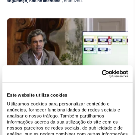
segurança, não há liberdade”
, enfatizou.
Este website utiliza cookies
Utilizamos cookies para personalizar conteúdo e
anúncios, fornecer funcionalidades de redes sociais e
analisar o nosso tráfego. Também partilhamos
Seguiu-se a intervenção de
João Sousa Rego, Presidente do
informações acerca da sua utilização do site com os
Conselho de Administração da Parques de Sintra
, que
nossos parceiros de redes sociais, de publicidade e de
análise, que as podem combinar com outras informações
apresentou o
plano de ação para gerir o risco de incêndio no