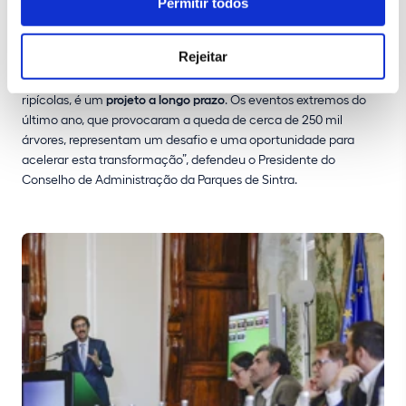
Permitir todos
precoce têm um papel chave na salvaguarda de todo o
conjunto. “A reconfiguração da paisagem, com a promoção de
Rejeitar
mosaicos de vegetação, a substituição gradual de espécies
invasoras por espécies autóctones e o restauro de galerias
ripícolas, é um
projeto a longo prazo
. Os eventos extremos do
último ano, que provocaram a queda de cerca de 250 mil
árvores, representam um desafio e uma oportunidade para
acelerar esta transformação”, defendeu o Presidente do
Conselho de Administração da Parques de Sintra.