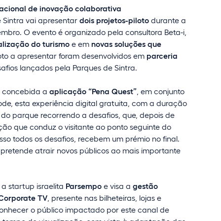
acional de inovação colaborativa
e Sintra vai apresentar
dois projetos-piloto
durante a
embro. O evento é organizado pela consultora Beta-i,
alização do turismo
e em
novas soluções que
iloto a apresentar foram desenvolvidos em
parceria
afios lançados pela Parques de Sintra.
oi concebida a
aplicação
“Pena Quest”
, em conjunto
de, esta experiência digital gratuita, com a duração
do parque recorrendo a desafios, que, depois de
o que conduz o visitante ao ponto seguinte do
so todos os desafios, recebem um prémio no final.
 pretende atrair novos públicos ao mais importante
a startup israelita
Parsempo
e visa a
gestão
 Corporate TV
, presente nas bilheteiras, lojas e
 conhecer o público impactado por este canal de