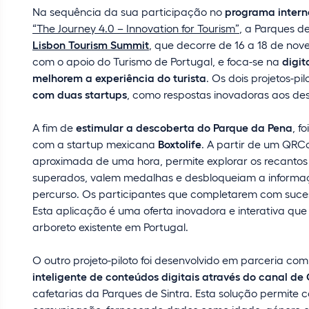
Na sequência da sua participação no
programa intern
“The Journey 4.0 – Innovation for Tourism”
, a Parques d
Lisbon Tourism Summit
, que decorre de 16 a 18 de nov
com o apoio do Turismo de Portugal, e foca-se na
digit
melhorem a experiência do turista
. Os dois projetos-p
com duas startups
, como respostas inovadoras aos des
A fim de
estimular a descoberta do Parque da Pena
, f
com a startup mexicana
Boxtolife
. A partir de um QRCo
aproximada de uma hora, permite explorar os recantos 
superados, valem medalhas e desbloqueiam a informaçã
percurso. Os participantes que completarem com suces
Esta aplicação é uma oferta inovadora e interativa que
arboreto existente em Portugal.
O outro projeto-piloto foi desenvolvido em parceria com 
inteligente de conteúdos digitais através do canal de
cafetarias da Parques de Sintra. Esta solução permite