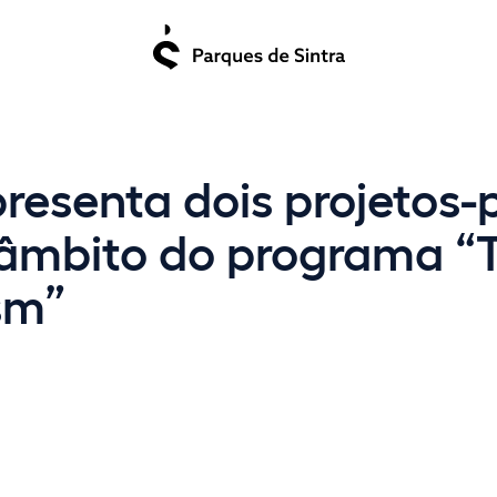
resenta dois projetos-p
âmbito do programa “T
sm”