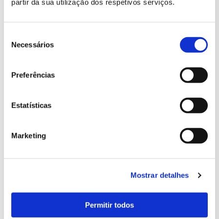
partir da sua utilização dos respetivos serviços.
Seleção
de
Necessários
consentimento
Idiomas
Preferências
Português
Inglês
Espanhol
Estatísticas
Francês
Marketing
Mostrar detalhes
Permitir todos