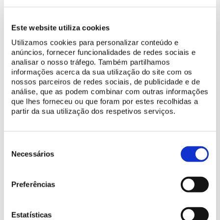
Este website utiliza cookies
Utilizamos cookies para personalizar conteúdo e
anúncios, fornecer funcionalidades de redes sociais e
CONSULTE AQUI AS LINHAS DO TEMPO
analisar o nosso tráfego. Também partilhamos
informações acerca da sua utilização do site com os
nossos parceiros de redes sociais, de publicidade e de
Palácio de Monserrate, marco do Romantismo inglês
análise, que as podem combinar com outras informações
que lhes forneceu ou que foram por estes recolhidas a
Explore as diversas linhas cronológicas paralelas que enquadram
partir da sua utilização dos respetivos serviços.
os acontecimentos mais relevantes para o enquadramento
daquele que é um exemplo maior do Romantismo de influência
inglesa, obra do industrial Sir Francis Cook (1817-1901).
Seleção
de
Necessários
consentimento
Cada acontecimento tem conteúdos em formato texto ou
imagem, com ligações internas para outras linhas, o que
Preferências
permite relacionar a história deste palácio com os
acontecimentos regionais, nacionais e internacionais.
Estatísticas