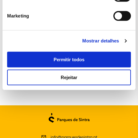
Linhas cronológicas disponíveis
Marketing
Linha Mundo
: identifica acontecimentos marcantes da
história do Ocidente e oferece marcos cronológicos que
ajudam a situar os eventos nas restantes linhas.
Linha Portugal
: enquadra os principais períodos e
Mostrar detalhes
acontecimentos políticos e sociais que acompanharam a
evolução do edifício e do seu local de implantação.
Linha Palácio de Monserrate
: elenca os diferentes períodos de
Permitir todos
construção, transformação e ocupação do edifício até à
atualidade.
Rejeitar
info@parquesdesintra.pt