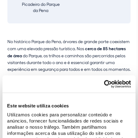
Picadeiro do Parque
da Pena
No histórico Parque da Pena, árvores de grande porte coexistem
com uma elevada pressão turística. Nos
cerca de 85 hectares
de área
do Parque, os trilhos e caminhos são percorridos pelos
visitantes durante todo o ano e é essencial garantir uma
experiência em segurança para todos e em todos os momentos.
Esta visita técnica pretende descrever quais os
fatores de risco
a
ter em conta e que devem ser avaliados. Serão também
descritas as
intervenções realizadas
em vários exemplares do
Parque, a observar durante a visita.
Este website utiliza cookies
Utilizamos cookies para personalizar conteúdo e
anúncios, fornecer funcionalidades de redes sociais e
analisar o nosso tráfego. Também partilhamos
informações acerca da sua utilização do site com os