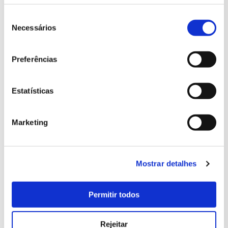
Seleção
de
Necessários
consentimento
COMPRAR BILHETE
Preferências
Datas
Estatísticas
20/01/2024
Marketing
Preçário
Participante
10 €
Mostrar detalhes
Permitir todos
Informação adicional
Idiomas disponíveis: Português
Rejeitar