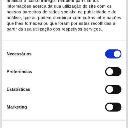
analisar o nosso tráfego. Também partilhamos
informações acerca da sua utilização do site com os
nossos parceiros de redes sociais, de publicidade e de
Tomei conhecimento da
política de privacidade da Parques de
análise, que as podem combinar com outras informações
Sintra
e autorizo o processamento dos meus dados para os
que lhes forneceu ou que foram por estes recolhidas a
devidos efeitos.
partir da sua utilização dos respetivos serviços.
ENVIAR
Seleção
de
Necessários
consentimento
Preçário
Preferências
Bilhete grupo escolar (1 a 15 alunos)
75 €
Estatísticas
Participante extra (até um máximo de 5 por grupo)
5 €
Marketing
Informação adicional
Cada bilhete grupo (1 a 15 alunos) inclui a participação gratuita