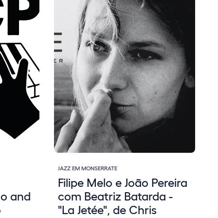
JAZZ EM MONSERRATE
J
Filipe Melo e João Pereira
go and
com Beatriz Batarda -
o
"La Jetée", de Chris