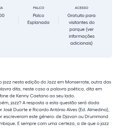
RA
PALCO
ACESSO
00
Palco
Gratuito para
Esplanada
visitantes do
parque (ver
informações
adicionais)
 jazz nesta edição do Jazz em Monserrate, outra das
avra dita, neste caso a palavra poética, dita em
ofone de Kenny Caetano ao seu lado.
ém, jazz? A resposta a esta questão será dada
or José Duarte e Ricardo António Alves (Ed. Almedina),
hor escreveram este género: de Djavan ou Drummond
ambique. E sempre com uma certeza, a de que o jazz