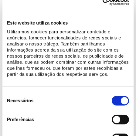
Bilhete de concerto:
válido para um concerto em data
específica, realizado fora do horário de abertura do Parque e
Palácio de Monserrate.
Este website utiliza cookies
Bilhete de ciclo:
válido para todos os concertos do festival.
Utilizamos cookies para personalizar conteúdo e
Inclui entrada diurna no Parque e Palácio de Monserrate para
anúncios, fornecer funcionalidades de redes sociais e
poder usufruir de toda a programação.
analisar o nosso tráfego. Também partilhamos
Bilhete para o 1º fim de semana:
válido para todos os concertos
informações acerca da sua utilização do site com os
realizados entre 8 e 10 de setembro. Inclui entrada diurna no
nossos parceiros de redes sociais, de publicidade e de
Parque e Palácio de Monserrate para poder usufruir de toda a
análise, que as podem combinar com outras informações
programação.
que lhes forneceu ou que foram por estes recolhidas a
Bilhete para o 2º fim de semana:
válido para todos os
partir da sua utilização dos respetivos serviços.
concertos realizados entre 15 e 17 de setembro. Inclui entrada
diurna no Parque e Palácio de Monserrate para poder usufruir
de toda a programação.
Seleção
de
Necessários
consentimento
Informações adicionais
Preferências
O bilhete permite o acesso ao Parque de Monserrate a partir
das 20h00. A visita geral ao Palácio está incluída.