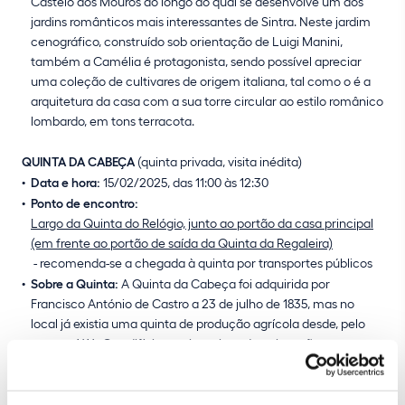
Castelo dos Mouros ao longo do qual se desenvolve um dos
jardins românticos mais interessantes de Sintra. Neste jardim
cenográfico, construído sob orientação de Luigi Manini,
também a Camélia é protagonista, sendo possível apreciar
uma coleção de cultivares de origem italiana, tal como o é a
arquitetura da casa com a sua torre circular ao estilo românico
lombardo, em tons terracota.
QUINTA DA CABEÇA
(quinta privada, visita inédita)
Data e hora:
15/02/2025, das 11:00 às 12:30
Ponto de encontro:
Largo da Quinta do Relógio, junto ao portão da casa principal
(em frente ao portão de saída da Quinta da Regaleira)
- recomenda-se a chegada à quinta por transportes públicos
Sobre a Quinta:
A Quinta da Cabeça foi adquirida por
Francisco António de Castro a 23 de julho de 1835, mas no
local já existia uma quinta de produção agrícola desde, pelo
menos, 1614. Os edifícios mais antigos da quinta são
dependências agrícolas medievais, encontrando-se a casa
principal e respetivos edifícios adjacentes junto ao portão
principal da Quinta. Os jardins da quinta desenvolvem-se em