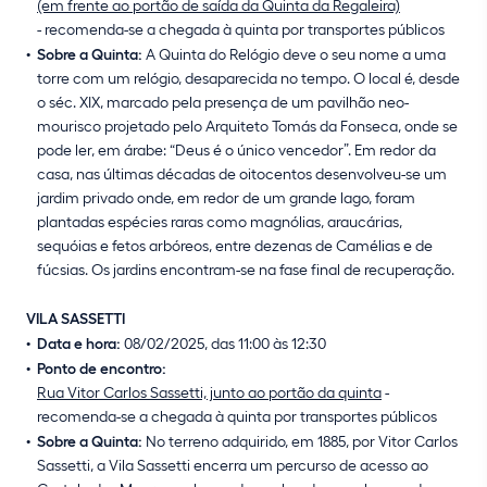
(em frente ao portão de saída da Quinta da Regaleira)
- recomenda-se a chegada à quinta por transportes públicos
Sobre a Quinta:
A Quinta do Relógio deve o seu nome a uma
torre com um relógio, desaparecida no tempo. O local é, desde
o séc. XIX, marcado pela presença de um pavilhão neo-
mourisco projetado pelo Arquiteto Tomás da Fonseca, onde se
pode ler, em árabe: “Deus é o único vencedor”. Em redor da
casa, nas últimas décadas de oitocentos desenvolveu-se um
jardim privado onde, em redor de um grande lago, foram
plantadas espécies raras como magnólias, araucárias,
sequóias e fetos arbóreos, entre dezenas de Camélias e de
fúcsias. Os jardins encontram-se na fase final de recuperação.
VILA SASSETTI
Data e hora:
08/02/2025, das 11:00 às 12:30
Ponto de encontro:
Rua Vitor Carlos Sassetti, junto ao portão da quinta
-
recomenda-se a chegada à quinta por transportes públicos
Sobre a Quinta:
No terreno adquirido, em 1885, por Vitor Carlos
Sassetti, a Vila Sassetti encerra um percurso de acesso ao