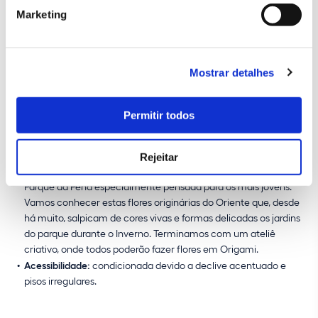
pisos irregulares.
Marketing
PARQUE DA PENA
- Visita guiada para famílias com crianças e
ateliê de origami
Mostrar detalhes
Data e hora:
23/02/2025, das 10:30 às 12:00
Ponto de encontro:
Parque de estacionamento da Tapada do Mouco
- recomenda-
Permitir todos
se a chegada à Tapada do Mouco com 30min de
antecedência
Sobre esta visita:
As famílias com crianças são bem-vindas e
Rejeitar
podem contar com uma visita ao Jardim das Camélias do
Parque da Pena especialmente pensada para os mais jovens.
Vamos conhecer estas flores originárias do Oriente que, desde
há muito, salpicam de cores vivas e formas delicadas os jardins
do parque durante o Inverno. Terminamos com um ateliê
criativo, onde todos poderão fazer flores em Origami.
Acessibilidade:
condicionada devido a declive acentuado e
pisos irregulares.