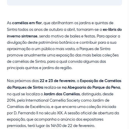
As
camélias em flor
, que abrilhantam os jardins e quintas de
Sintra todos os anos de outubro a abril, tornaram-se o
ex-libris do
inverno sintrense
, sendo motivo de bailes e festas. Para apoiar a
divulgação deste património botânico e contribuir para a sua
aproximação a um público mais vasto, a Parques de Sintra
promove anualmente uma exposição das mais belas coleções
de camélias de Sintra, para a qual convida algumas das
principais quintas e jardins da região.
Nos próximos dias
22 e 23 de fevereiro
, a
Exposição de Camélias
da Parques de Sintra
realiza-se
na Abegoaria do Parque da Pena
,
no qual se localiza o
Jardim das Camélias
, distinguido, desde
2014, pela International Camellia Society como Jardim de
Camélias de Excelência, e que encerra uma coleção iniciada
por D. Fernando II no século XIX. A sessão oficial de abertura da
exposição, que acompanha o anúncio dos expositores
premiados, terá lugar às 14h30 de 22 de fevereiro.