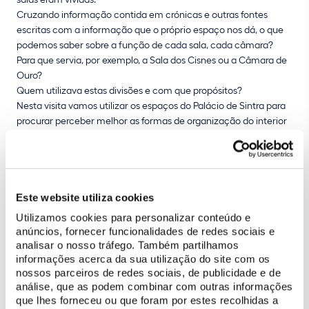
Cruzando informação contida em crónicas e outras fontes
escritas com a informação que o próprio espaço nos dá, o que
podemos saber sobre a função de cada sala, cada câmara?
Para que servia, por exemplo, a Sala dos Cisnes ou a Câmara de
Ouro?
Quem utilizava estas divisões e com que propósitos?
Nesta visita vamos utilizar os espaços do Palácio de Sintra para
procurar perceber melhor as formas de organização do interior
de um palácio na cronologia em questão.
Sobre o programa
Este website utiliza cookies
O ciclo de palestras
'Encontros nos Palácio Nacionais'
traz ao
Utilizamos cookies para personalizar conteúdo e
Palácio Nacional de Sintra
e ao
Palácio Nacional de Queluz
anúncios, fornecer funcionalidades de redes sociais e
alguns dos maiores especialistas em áreas como História,
analisar o nosso tráfego. Também partilhamos
Museologia, Arquitetura, Ciência e Arte. Trata-se de uma
informações acerca da sua utilização do site com os
oportunidade de o grande público ver respondidas questões
nossos parceiros de redes sociais, de publicidade e de
desafiantes e ter contacto com quem mais sabe sobre
temas
análise, que as podem combinar com outras informações
que lhes forneceu ou que foram por estes recolhidas a
relacionados com os Palácios, Sintra e a sua História
.