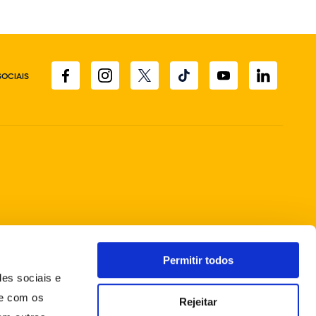
SOCIAIS
Permitir todos
des sociais e
te com os
Rejeitar