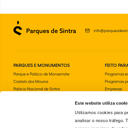
info@parquesdesint
PARQUES E MONUMENTOS
FEITO PARA
Parque e Palácio de Monserrate
Programas e
Castelo dos Mouros
Programas pa
Palácio Nacional de Sintra
Empresas
Parque e Palácio Nacional da Pena
Aniversários 
Este website utiliza cooki
Convento dos Capuchos
Chalet e Jardim da Condessa d'Edla
Utilizamos cookies para pe
Farol do Cabo da Roca
analisar o nosso tráfego.
Palácio Nacional e Jardins de Queluz