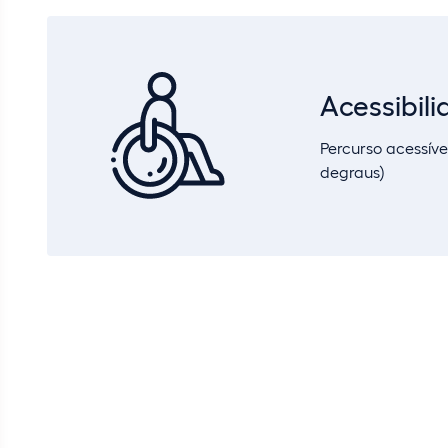
Acessibil
Percurso acessíve
degraus)