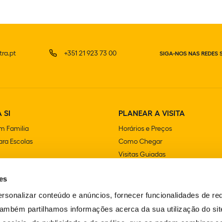
ra.pt
+351 21 923 73 00
SIGA-NOS NAS REDES 
 SI
PLANEAR A VISITA
m Familia
Horários e Preços
ra Escolas
Como Chegar
Visitas Guiadas
e Festas
Lojas
es
Cafetarias e Restaurantes
Acessibilidade
rsonalizar conteúdo e anúncios, fornecer funcionalidades de re
FAQS
 Também partilhamos informações acerca da sua utilização do si
Contactos