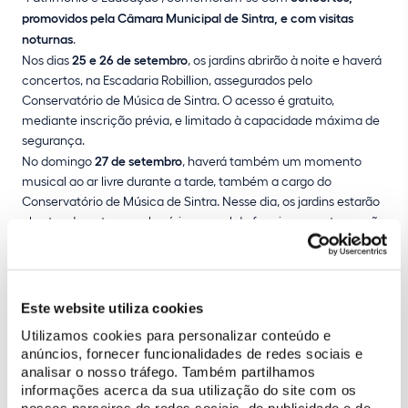
promovidos pela Câmara Municipal de Sintra, e com visitas
noturnas
.
Nos dias
25 e 26 de setembro
, os jardins abrirão à noite e haverá
concertos, na Escadaria Robillion, assegurados pelo
Conservatório de Música de Sintra. O acesso é gratuito,
mediante inscrição prévia, e limitado à capacidade máxima de
segurança.
No domingo
27 de setembro
, haverá também um momento
musical ao ar livre durante a tarde, também a cargo do
Conservatório de Música de Sintra. Nesse dia, os jardins estarão
abertos durante o seu horário normal de funcionamento e serão
acessíveis mediante a aquisição de bilhete.
Programa
Este website utiliza cookies
Utilizamos cookies para personalizar conteúdo e
25 de setembro
anúncios, fornecer funcionalidades de redes sociais e
20h00: Abertura noturna dos Jardins
analisar o nosso tráfego. Também partilhamos
21h00 e 22h00: Concertos pelo Duo de Guitarras
informações acerca da sua utilização do site com os
nossos parceiros de redes sociais, de publicidade e de