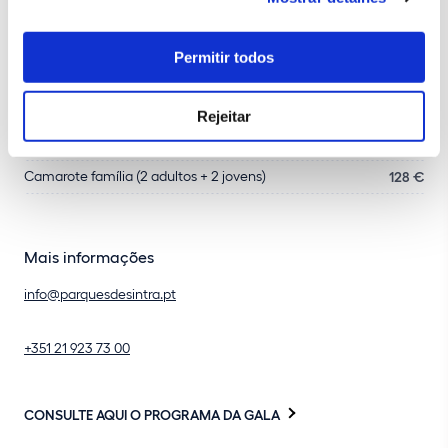
Plateia sénior (+65 anos)
22 €
Plateia família (2 adultos + 2 jovens)
83 €
Permitir todos
Camarote Adulto (18-64 anos)
37,5 €
Camarote Jovem (6-17 anos)
35 €
Rejeitar
Camarote Sénior (+65 anos)
35 €
Camarote família (2 adultos + 2 jovens)
128 €
Mais informações
info@parquesdesintra.pt
+351 21 923 73 00
CONSULTE AQUI O PROGRAMA DA GALA