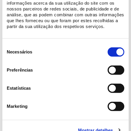
Considerada
Património Nacional
, e
uma das melhores do
informações acerca da sua utilização do site com os
nossos parceiros de redes sociais, de publicidade e de
mundo
, a Escola Portuguesa de Arte Equestre é a continuação
análise, que as podem combinar com outras informações
do que foi a
Academia Equestre criada pelo Rei D. João V, no
que lhes forneceu ou que foram por estes recolhidas a
séc. XVIII
, e os seus espetáculos são uma reconstituição de um
partir da sua utilização dos respetivos serviços.
dos passatempos favoritos da corte da época: a Equitação.
As
atividades de preparação para a Gala
podem ser
Seleção
acompanhadas no Páteo da Nora, em frente ao Picadeiro
de
Necessários
Henrique Calado,
uma hora antes do início do espetáculo
.
consentimento
Preferências
COMPRAR BILHETE
Estatísticas
Preçário
Marketing
Plateia Adulto (18-64 anos)
25 €
Plateia Jovem (6-17 anos)
22 €
Mostrar detalhes