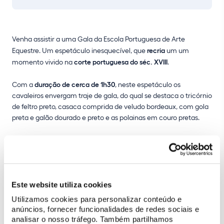
Venha assistir a uma Gala da Escola Portuguesa de Arte
Equestre. Um espetáculo inesquecível, que
recria
um um
momento vivido na
corte portuguesa do séc. XVIII
.
Com a
duração de cerca de 1h30
, neste espetáculo os
cavaleiros envergam traje de gala, do qual se destaca o tricórnio
de feltro preto, casaca comprida de veludo bordeaux, com gola
preta e galão dourado e preto e as polainas em couro pretas.
Os
cavalos, de raça Lusitana de Alter Real
, apresentam-se
entrançados com trança à portuguesa, de três pontas, e
enfitados com fitas de seda, sela à portuguesa coberta de pele
de anta ou camurça e desenvolvem
exercícios característicos
Este website utiliza cookies
do período barroco
, como os
“ares altos”
e os
“jogos da corte”
,
torneios praticados entre os séculos XVIII e XIX, em ocasiões
Utilizamos cookies para personalizar conteúdo e
festivas.
anúncios, fornecer funcionalidades de redes sociais e
analisar o nosso tráfego. Também partilhamos