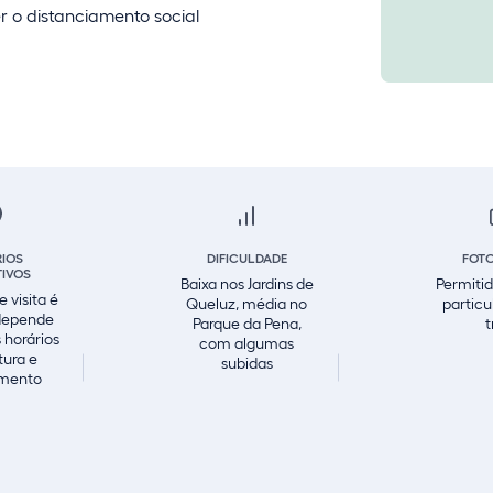
 o distanciamento social
IOS
DIFICULDADE
FOT
TIVOS
Baixa nos Jardins de
Permitid
 visita é
Queluz, média no
particu
 depende
Parque da Pena,
t
 horários
com algumas
tura e
subidas
mento