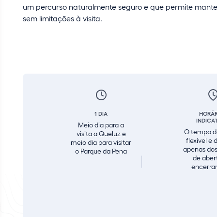
um percurso naturalmente seguro e que permite manter
sem limitações à visita.
1 DIA
HORÁR
INDICA
Meio dia para a
O tempo de
visita a Queluz e
flexível e
meio dia para visitar
apenas dos
o Parque da Pena
de aber
encerra