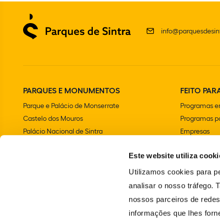
info@parquesdesint
PARQUES E MONUMENTOS
FEITO PARA
Parque e Palácio de Monserrate
Programas e
Castelo dos Mouros
Programas pa
Palácio Nacional de Sintra
Empresas
Parque e Palácio Nacional da Pena
Aniversários 
Este website utiliza cooki
Convento dos Capuchos
Chalet e Jardim da Condessa d'Edla
Utilizamos cookies para pe
Farol do Cabo da Roca
analisar o nosso tráfego.
Palácio Nacional e Jardins de Queluz
nossos parceiros de redes
Vila Sassetti
informações que lhes forne