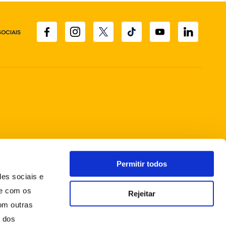
SOCIAIS
Permitir todos
des sociais e
te com os
Rejeitar
om outras
o dos