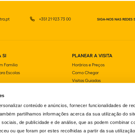
ra.pt
+351 21 923 73 00
SIGA-NOS NAS REDES 
 SI
PLANEAR A VISITA
m Familia
Horários e Preços
ra Escolas
Como Chegar
Visitas Guiadas
e Festas
Lojas
es
Cafetarias e Restaurantes
Acessibilidade
rsonalizar conteúdo e anúncios, fornecer funcionalidades de re
FAQS
 Também partilhamos informações acerca da sua utilização do si
Contactos
 sociais, de publicidade e de análise, que as podem combinar c
ceu ou que foram por estes recolhidas a partir da sua utilizaçã