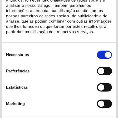
anúncios, fornecer funcionalidades de redes sociais e
PÚBLICO-ALVO
INSCRIÇÃO
analisar o nosso tráfego. Também partilhamos
Guias e profissionais
Gratuita
informações acerca da sua utilização do site com os
de Turismo
nossos parceiros de redes sociais, de publicidade e de
análise, que as podem combinar com outras informações
que lhes forneceu ou que foram por estes recolhidas a
partir da sua utilização dos respetivos serviços.
Através destas sessões formativas, a Parques de Sintra promove
Seleção
de
a transmissão e a renovação de conhecimentos, bem como a
Necessários
consentimento
divulgação dos projetos que leva a cabo, com o objetivo de
contribuir para a melhoria contínua da qualidade das visitas
Preferências
efetuadas por estes profissionais no património sob a sua
gestão.
Estatísticas
SESSÕES ESGOTADAS
Marketing
Formador