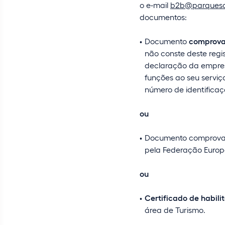
o e-mail
b2b@parquesde
documentos:
Documento
comprovat
não conste deste regi
declaração da empres
funções ao seu serviç
número de identificaçã
ou
Documento comprova
pela Federação Europe
ou
Certificado de habili
área de Turismo.