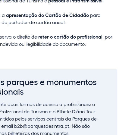
fissional de Turismo é
pessoal e intransmissível
.
a a
apresentação do Cartão de Cidadão
para
 do portador de cartão anual.
serva o direito de
reter o cartão do profissional
, por
 indevida ou ilegibilidade do documento.
os parques e monumentos
sionais
e duas formas de acesso a profissionais: o
ofissional de Turismo e o Bilhete Diário Tour
tidos pelos serviços centrais da Parques de
o email
b2b@parquesdesintra.pt
. Não são
 nas bilheteiras dos monumentos.