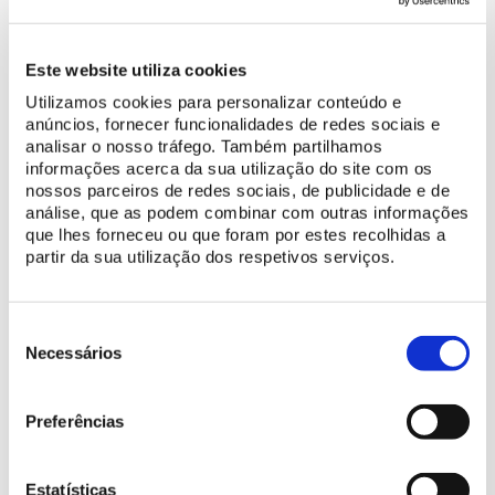
PÚBLICO-ALVO
INSCRIÇÃO
Este website utiliza cookies
Guias e profissionais
Gratuita
de Turismo
Utilizamos cookies para personalizar conteúdo e
anúncios, fornecer funcionalidades de redes sociais e
analisar o nosso tráfego. Também partilhamos
informações acerca da sua utilização do site com os
nossos parceiros de redes sociais, de publicidade e de
análise, que as podem combinar com outras informações
que lhes forneceu ou que foram por estes recolhidas a
Através destas sessões formativas, a Parques de Sintra promove
partir da sua utilização dos respetivos serviços.
a transmissão e a renovação de conhecimentos, bem como a
divulgação dos projetos que leva a cabo, com o objetivo de
contribuir para a melhoria contínua da qualidade das visitas
Seleção
efetuadas por estes profissionais no património sob a sua
de
Necessários
gestão.
consentimento
Preferências
INSCRIÇÕES - DIA 27 - ESGOTADO
Estatísticas