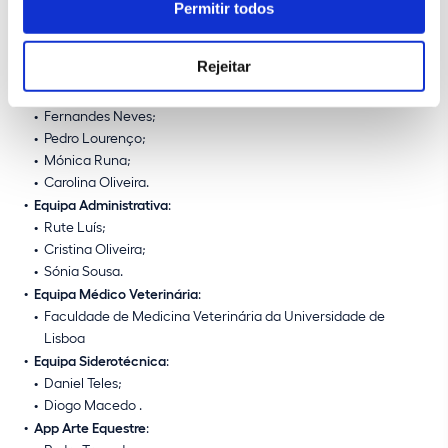
Cláudio Martins;
Permitir todos
Fábio Pereira;
Hugo Cardoso;
Rejeitar
Catarina Cabaça;
Zulmiro Malaquias;
Fernandes Neves;
Pedro Lourenço;
Mónica Runa;
Carolina Oliveira.
Equipa Administrativa
:
Rute Luís;
Cristina Oliveira;
Sónia Sousa.
Equipa Médico Veterinária
:
Faculdade de Medicina Veterinária da Universidade de
Lisboa
Equipa Siderotécnica
:
Daniel Teles;
Diogo Macedo .
App Arte Equestre
: