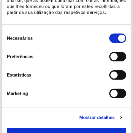
análise, que as podem combinar com outras informações
Diretor
:
que lhes forneceu ou que foram por estes recolhidas a
Daniel Silva
partir da sua utilização dos respetivos serviços.
Cavaleiros
:
João Pedro Rodrigues (Mestre Picador Chefe Convidado);
João Quintas (Mestre Picador);
Seleção
Vasco Gaiolas Pinto (Picador);
de
Necessários
Rui Almeida (Picador);
consentimento
Carlos Tomás (Picador);
Luís Raposo (Picador);
Preferências
Emanuel Lucas (Picador);
Mariana Boavida (Picador-Ajudante);
Estatísticas
Carolina Martins (Picador-Ajudante);
Paulo Pires (Picador-Ajudante);
José Gaiolas (Picador-Ajudante);
Marketing
Miriam Dourado (Ajudante de Picador);
Daniel Rodrigues (Ajudante de Picador).
Tratadores
:
Nuno Deveza (Chefe de Tratadores);
Mostrar detalhes
Catarina Tomás;
Rui Silva;