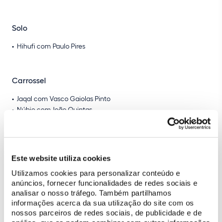
Solo
Hihufi com Paulo Pires
Carrossel
Jaqal com Vasco Gaiolas Pinto
Núbio com João Quintas
Icanto com Rui Almeida
Oboé com Carlos Tomás
Hobelix com Carolina Martins
Jura com Luís Raposo
Este website utiliza cookies
Jirau com Miriam Dourado
Utilizamos cookies para personalizar conteúdo e
Favorito com Daniel Rodrigues
anúncios, fornecer funcionalidades de redes sociais e
analisar o nosso tráfego. Também partilhamos
informações acerca da sua utilização do site com os
Ficha técnica
nossos parceiros de redes sociais, de publicidade e de