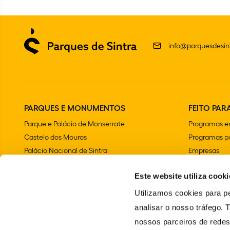
info@parquesdesint
PARQUES E MONUMENTOS
FEITO PARA
Parque e Palácio de Monserrate
Programas e
Castelo dos Mouros
Programas pa
Palácio Nacional de Sintra
Empresas
Parque e Palácio Nacional da Pena
Aniversários 
Este website utiliza cooki
Convento dos Capuchos
Chalet e Jardim da Condessa d'Edla
Utilizamos cookies para pe
Farol do Cabo da Roca
analisar o nosso tráfego.
Palácio Nacional e Jardins de Queluz
nossos parceiros de redes