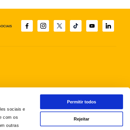
SOCIAIS
Permitir todos
des sociais e
te com os
Rejeitar
om outras