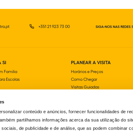
ra.pt
+351 21 923 73 00
SIGA-NOS NAS REDES 
 SI
PLANEAR A VISITA
m Familia
Horários e Preços
ra Escolas
Como Chegar
Visitas Guiadas
e Festas
Lojas
es
Cafetarias e Restaurantes
Acessibilidade
rsonalizar conteúdo e anúncios, fornecer funcionalidades de re
FAQS
 Também partilhamos informações acerca da sua utilização do si
Contactos
 sociais, de publicidade e de análise, que as podem combinar c