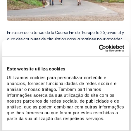
En raison de la tenue de la Course Fin de l'Europe, le 26 janvier, il y
aura des coupures de circulation dans la matinée pour accéder
à tous les monuments, à l'exception du Palais National de
Queluz.
C’est pour cette raison que si vous souhaitez, ce jour-là, visiter le
Este website utiliza cookies
Palais National de Sintra, les Parc et Palais National de Pena, le
Chalet de la Comtesse d’Edla, le Château des Maures, les Parc et
Utilizamos cookies para personalizar conteúdo e
anúncios, fornecer funcionalidades de redes sociais e
Palais de Monserrate ou le Couvent des Capucins, vous devrez
analisar o nosso tráfego. Também partilhamos
prendre en compte les interdictions et restrictions de circulation
informações acerca da sua utilização do site com os
suivantes :
nossos parceiros de redes sociais, de publicidade e de
análise, que as podem combinar com outras informações
-
circulation interdite
sur la Volta do Duche, entre
8h00 et 11h00
;
que lhes forneceu ou que foram por estes recolhidas a
- circulation interdite
sur la route d’accès au palais national de
partir da sua utilização dos respetivos serviços.
Sintra, entre
9h00 et 10h45
;
- circulation interdite
sur l’Estrada da Pena, entre
9h00 et 11h00 ;