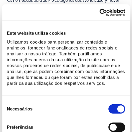
Os nomeados para as 146 categorias dos World Luxury Travel
Awards – divididas pelos temas “Air”, “Water”, “Land”,
“Destination” e “Lifestyle” – são selecionados por um
júri
independente, cujas escolhas partem da avaliação efetuada
por quem visita os locais
, tendo em conta critérios como a
Este website utiliza cookies
excelência do serviço, a atenção ao detalhe, a eficiência, entre
muitos outros.
Utilizamos cookies para personalizar conteúdo e
anúncios, fornecer funcionalidades de redes sociais e
Segue-se a fase de votação online, durante a qual tanto os
analisar o nosso tráfego. Também partilhamos
profissionais da indústria do turismo, como o público em geral,
informações acerca da sua utilização do site com os
nossos parceiros de redes sociais, de publicidade e de
elegem os seus favoritos.
análise, que as podem combinar com outras informações
que lhes forneceu ou que foram por estes recolhidas a
Os World Luxury Travel Awards foram criados em 2019 para
partir da sua utilização dos respetivos serviços.
distinguir as empresas que se destacam pela sua
excelência
no
segmento das viagens de luxo e na indústria do turismo,
proporcionando-lhes o
reconhecimento internacional
que
Seleção
merecem.
de
Necessários
consentimento
Preferências