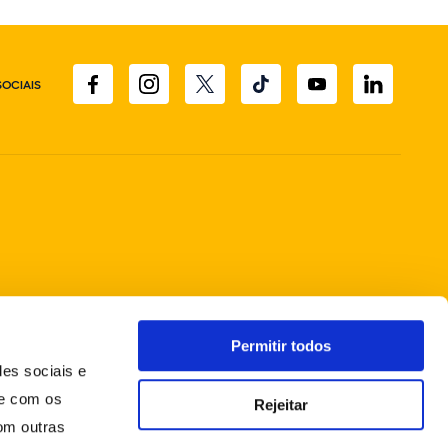
SOCIAIS
Permitir todos
des sociais e
te com os
Rejeitar
om outras