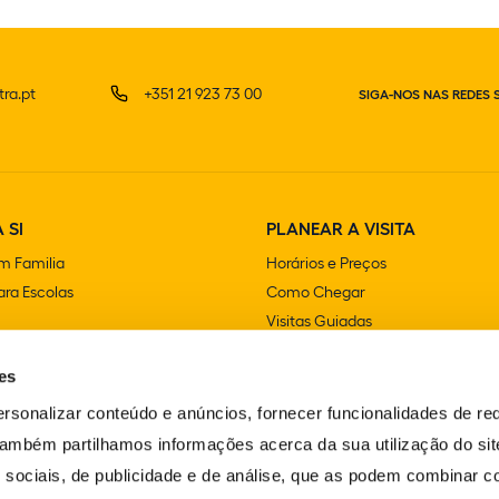
ra.pt
+351 21 923 73 00
SIGA-NOS NAS REDES 
 SI
PLANEAR A VISITA
m Familia
Horários e Preços
ra Escolas
Como Chegar
Visitas Guiadas
e Festas
Lojas
es
Cafetarias e Restaurantes
Acessibilidade
rsonalizar conteúdo e anúncios, fornecer funcionalidades de re
FAQS
 Também partilhamos informações acerca da sua utilização do si
Contactos
 sociais, de publicidade e de análise, que as podem combinar c