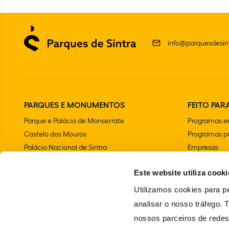
info@parquesdesint
PARQUES E MONUMENTOS
FEITO PARA
Parque e Palácio de Monserrate
Programas e
Castelo dos Mouros
Programas pa
Palácio Nacional de Sintra
Empresas
Parque e Palácio Nacional da Pena
Aniversários 
Este website utiliza cooki
Convento dos Capuchos
Chalet e Jardim da Condessa d'Edla
Utilizamos cookies para pe
Farol do Cabo da Roca
analisar o nosso tráfego.
Palácio Nacional e Jardins de Queluz
nossos parceiros de redes
Vila Sassetti