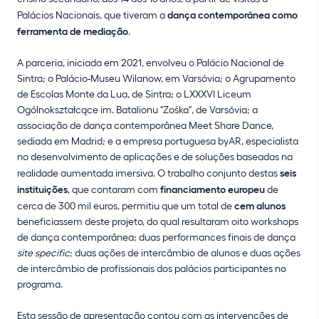
Palácios Nacionais, que tiveram a
dança contemporânea como
ferramenta de mediação
.
A parceria, iniciada em 2021, envolveu o Palácio Nacional de
Sintra; o Palácio-Museu Wilanow, em Varsóvia; o Agrupamento
de Escolas Monte da Lua, de Sintra; o LXXXVI Liceum
Ogólnokształcące im. Batalionu "Zośka", de Varsóvia; a
associação de dança contemporânea Meet Share Dance,
sediada em Madrid; e a empresa portuguesa byAR, especialista
no desenvolvimento de aplicações e de soluções baseadas na
realidade aumentada imersiva. O trabalho conjunto destas
seis
instituições
, que contaram com
financiamento europeu
de
cerca de 300 mil euros, permitiu que um total de
cem alunos
beneficiassem deste projeto, do qual resultaram oito workshops
de dança contemporânea; duas performances finais de dança
site specific
; duas ações de intercâmbio de alunos e duas ações
de intercâmbio de profissionais dos palácios participantes no
programa.
Esta sessão de apresentação contou com as intervenções de