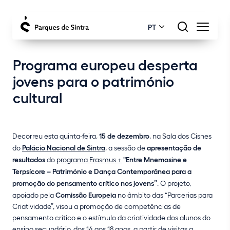
PT
Programa europeu desperta
jovens para o património
cultural
Decorreu esta quinta-feira,
15 de dezembro
, na Sala dos Cisnes
do
Palácio Nacional de Sintra
, a sessão de
apresentação de
resultados
do
programa Erasmus +
"Entre Mnemosine e
Terpsícore – Património e Dança Contemporânea para a
promoção do pensamento crítico nos jovens”
. O projeto,
apoiado pela
Comissão Europeia
no âmbito das “Parcerias para
Criatividade”, visou a promoção de competências de
pensamento crítico e o estímulo da criatividade dos alunos do
ensino secundário, dos 14 aos 18 anos, a partir de visitas a