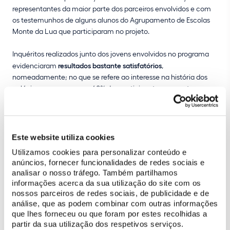
representantes da maior parte dos parceiros envolvidos e com
os testemunhos de alguns alunos do Agrupamento de Escolas
Monte da Lua que participaram no projeto.
Inquéritos realizados junto dos jovens envolvidos no programa
evidenciaram
resultados bastante satisfatórios
,
nomeadamente; no que se refere ao interesse na história dos
palácios, que para cerca 40% dos participantes aumentou
consideravelmente; e no que toca à sua perspetiva sobre estes
monumentos, que mudou completamente para cerca de 30%
dos alunos, enquanto 40% afirmaram que a sua visão mudou
consideravelmente.
Este website utiliza cookies
Utilizamos cookies para personalizar conteúdo e
O evento incluiu, ainda, a apresentação do Programa Descola,
anúncios, fornecer funcionalidades de redes sociais e
iniciativa da Direção de Cultura da Câmara Municipal de Lisboa
analisar o nosso tráfego. Também partilhamos
e da EGEAC que também alia escolas, património e artes.
informações acerca da sua utilização do site com os
nossos parceiros de redes sociais, de publicidade e de
Antes do debate que encerrou o programa, realizou-se uma
análise, que as podem combinar com outras informações
visita guiada técnica à nova museografia do Palácio Nacional
que lhes forneceu ou que foram por estes recolhidas a
de Sintra.
partir da sua utilização dos respetivos serviços.