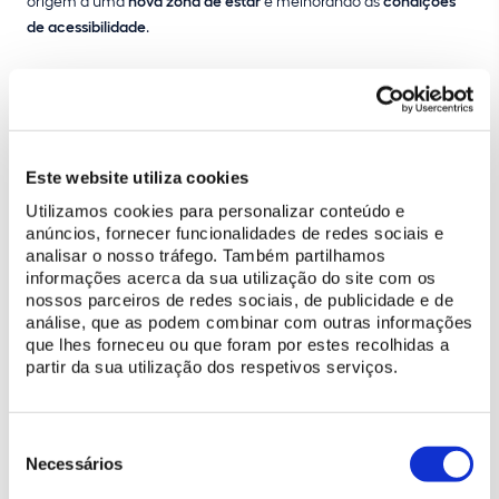
origem a uma
e melhorando as
de acessibilidade
.
Ao todo, para concretizar estes trabalhos, a Parques de Sintra
investiu
632 mil euros
.
Na última década, os parques e monumentos administrados
pela Parques de Sintra receberam cerca de
25 milhões de visitas
,
Este website utiliza cookies
tendo a empresa investido
40 milhões de euros
no património
Utilizamos cookies para personalizar conteúdo e
edificado e natural à sua guarda. Sem recorrer ao orçamento de
anúncios, fornecer funcionalidades de redes sociais e
Estado, a Parques de Sintra aposta num modelo de gestão
analisar o nosso tráfego. Também partilhamos
pioneiro que assenta na capacidade de o património gerar
informações acerca da sua utilização do site com os
receitas que são depois reinvestidas na sua recuperação e
nossos parceiros de redes sociais, de publicidade e de
análise, que as podem combinar com outras informações
manutenção. Continuando na mesma linha de atuação,
que lhes forneceu ou que foram por estes recolhidas a
futuramente, a empresa prevê investir mais cerca de 30 milhões
partir da sua utilização dos respetivos serviços.
de euros na valorização dos parques e monumentos que gere.
Seleção
de
Necessários
consentimento