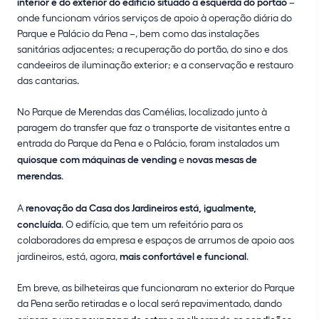
interior e do exterior do edifício situado à esquerda do portão
–
onde funcionam vários serviços de apoio à operação diária do
Parque e Palácio da Pena –, bem como das instalações
sanitárias adjacentes; a recuperação do portão, do sino e dos
candeeiros de iluminação exterior; e a conservação e restauro
das cantarias.
No Parque de Merendas das Camélias, localizado junto à
paragem do transfer que faz o transporte de visitantes entre a
entrada do Parque da Pena e o Palácio, foram instalados um
quiosque com máquinas de vending
e
novas mesas de
merendas
.
A
renovação da Casa dos Jardineiros está, igualmente,
concluída
. O edifício, que tem um refeitório para os
colaboradores da empresa e espaços de arrumos de apoio aos
jardineiros, está, agora,
mais confortável e funcional
.
Em breve, as bilheteiras que funcionaram no exterior do Parque
da Pena serão retiradas e o local será repavimentado, dando
nova zona de estar
condições